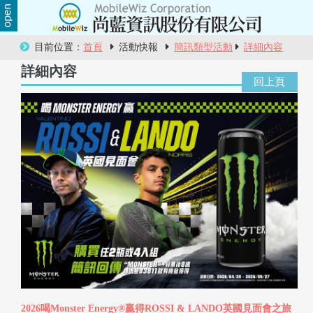
關
目前位置：
首頁
活動快報
簡訊類型活動
詳細內容
於
詳細內容
尚
藍
商
品
服
務
活
動
2026喝Monster Energy®贏得ROSSI & LANDO英國見面會之旅