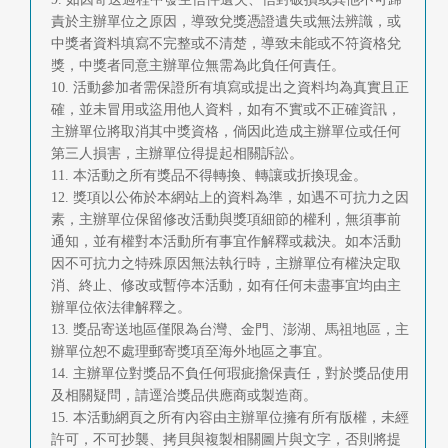
責於主辦單位之原因，導致兌獎憑證遺失或無法辨識，或
中獎者資料填寫不完整或不清楚，導致未能或不符資格兌
獎，中獎者同意主辦單位無需為此負任何責任。
10. 活動參加者需保證所有填寫或提出之資料均為真實且正
確，並未冒用或盜用他人資料，如有不實或不正確資訊，
主辦單位將取消其中獎資格，倘因此造成主辦單位或任何
第三人損害，主辦單位得提起相關訴訟。
11. 本活動之所有獎品不得轉換、轉讓或折換現金。
12. 獎項以公佈於本網站上的資料為準，如遇不可抗力之因
素，主辦單位保留修改活動與獎項細節的權利，無須事前
通知，並有權對本活動所有事宜作解釋或裁決。如本活動
因不可抗力之特殊原因無法執行時，主辦單位有權決定取
消、終止、修改或暫停本活動，如有任何未盡事宜均由主
辦單位依法律解釋之。
13. 獎品寄送地區僅限為台灣、金門、澎湖、馬祖地區，主
辦單位恕不處理郵寄獎項至海外地區之事宜。
14. 主辦單位對獎品不負任何瑕疵擔保責任，對於獎品使用
及相關疑問，請逕洽獎品供應商或製造商。
15. 本活動網頁之所有內容由主辦單位擁有所有版權，未經
許可，不可抄襲、拷貝與複製相關圖片與文字，否則將提