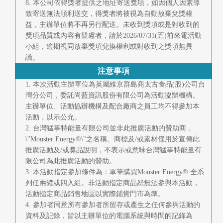
8. 本公司依得獎者提供之地址寄送獎項，如因個人因素導
致寄送無法順利送交，得獎者將被視為自動放棄兌獎權
益，主辦單位將不再另行配送。未收到獎項或是對收到的
獎項品質或內容有疑慮者，請於2026/07/31(五)前來電活動
小組，逾期視同放棄獎項兌換權利或對收到之獎項無異
議。
注意事項
1. 本次活動主辦單位為英屬維京群島商太古食品(股)公司台
灣分公司，委託尚藍資訊股份有限公司為活動協辦機構。
主辦單位、活動協辦機構及配合廠商之員工均不得參加本
活動，以示公允。
2. 台灣猛事特能量有限公司並非此推廣活動的贊助商，
\"Monster Energy®\"之名稱、商標及/或素材僅用於宣傳此
推廣活動及/或獎品說明，不表示或意味台灣猛事特能量有
限公司為此推廣活動的贊助。
3. 本活動指定參加條件為：單筆購買Monster Energy® 全系
列任兩罐或四入組。非活動指定商品恕無法參與本活動，
活動指定商品銷售地區以實際鋪貨門市為準。
4. 參加者同意所有參加者所留存或產生之任何參與活動的
資料及記錄，皆以主辦單位的電腦系統與時間的記錄為