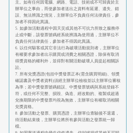
主。如有任何因電腦、網路、電話、技術或不可歸責於主
辦單位之事由，而使參加者送出之資料有延遲、遺失、錯
誤、無法辨識之情況，主辦單位不負責任何法律責任，參
加者不得因此異議。
5. 如參加活動過程中因天災或其他不可抗力所致之服務停
止或中斷，該發票號碼經系統辨識為使用過，主辦單位不
負責任何法律責任，參加者不得因此異議。
6. 以任何駭客或其它非法行為破壞活動規則者，主辦單位
有權要求參加者出示購買或消費之相關憑證，除保有取消
得獎資格的權利外，並得對有關活動破壞人員提起相關訴
訟。
7. 所有兌獎憑證(包括中獎發票正本(需含購買明細)、領獎
確認書及中獎者資料)須經主辦單位檢核並以主辦單位審核
為準；若中獎發票號碼錯誤、中獎發票號碼與系統登錄不
符，或任何不完整、損毀、偽造、經改動的、複製或超過
兌換期限的中獎發票均視為無效，主辦單位有權取消相關
兌獎資格。
8. 參加活動之發票、購買憑證，主辦單位查驗後不退還，
待活動結束後，主辦單位將所有參與活動之發票統一歸
檔。
9. 如因寄送過程中發生信件遺失、信封破損或其他不可歸