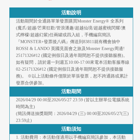
快
報
活動說明
活動期間於全通路單筆發票購買Monster Energy® 全系列
合
(魔爪/超越/芒果狂歡/管浪潘趣/超越仙境/超越蜜桃閃耀/澳
式檸檬/超越幻紫)任兩罐或四入組，手機編寫簡訊
作
『MONSTER+發票後八碼』傳送到83811就有機會抽中
客
ROSSI & LANDO 英國見面會之旅及Monster Energy周邊!
25171326#12 (國定例假日及過年期間恕不提供接聽服務)。
戶
如有疑問，請於週一到週五10:00-17:00來電本活動客服專線
02-25171326#12 (國定例假日及過年期間恕不提供接聽服
聯
務)。 ※以上活動條件僅限於單張發票，恕不跨通路或累計
發票合併參加。
絡
活動期間
我
2026/04/29 00:00至2026/05/27 23:59 (皆以主辦單位電腦系統
時間為主)
們
(簡訊傳送抽獎期間：2026/04/29 (三) 00:00至2026/05/27(三)
23:59止)
返
活動須知
回
1. 活動費用：本活動僅適用以手機編寫簡訊參加，本活動