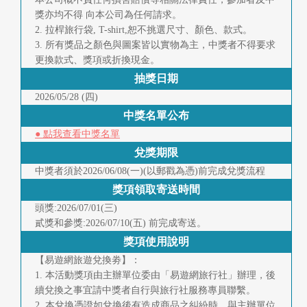
獎亦均不得 向本公司為任何請求。
2. 拉桿旅行袋, T-shirt,恕不挑選尺寸、顏色、款式。
3. 所有獎品之顏色與圖案皆以實物為主，中獎者不得要求
更換款式、獎項或折換現金。
抽獎日期
2026/05/28 (四)
中獎名單公布
● 點我查看中獎名單
兌獎期限
中獎者須於2026/06/08(一)(以郵戳為憑)前完成兌獎流程
獎項領取寄送時間
頭獎:2026/07/01(三)
貳獎和參獎:2026/07/10(五) 前完成寄送。
獎項使用說明
【易遊網旅遊兌換劵】：
1. 本活動獎項由主辦單位委由「易遊網旅行社」辦理，後
續兌換之事宜請中獎者自行與旅行社服務專員聯繫。
2. 本兌換憑證如兌換後有造成商品之糾紛時，與主辦單位