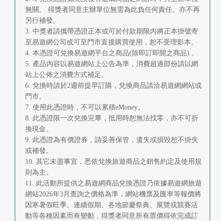
無關。 得獎者同意主辦單位無需為此負任何責任。亦不再
另行補發。
3. 中獎者請攜帶憑證正本或可於付款期限內將正本掛號寄
至易遊網公司或可至門市直接購買使用，恕不受理影本。
4. 本憑證可兌換易遊網平台之商品(除即訂即開之商品) 。
5. 產品內容以易遊網站上公告為準，消費超過部份請以網
站上公佈之消費方式補足。
6. 兌換時請於2週前提早訂購，兌換商品請洽易遊網網站或
門市。
7. 使用此憑證時，不可以累積eMoney。
8. 此憑證限一次兌換完畢，抵用時恕無法找零，亦不可折
換現金。
9. 此憑證為有價證券，請妥善保管，遺失或損毀恕不掛失
或補發。
10. 其它未盡事宜，悉依兌換旅遊商品之銷售約定及使用規
則為主。
11. 此活動所提供之易遊網商品兌換憑證乃依據易遊網旅遊
網站2026年3月查詢之價格為準，網站機票及匯率等報價將
因寒暑假旺季、連續假期、各地節慶祭典、展覽或競賽活
動等各種因素而有變動，得獎者同意所有票價得依完成訂