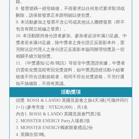
錄。
8. 發票號碼一經登錄後，不得要求以任何形式要求取消或
刪除，請保留發票正本跟明細以便兌獎。
9. 本活動參加之發票不含公司或其他法人團體發票（即不
包含有開立統編之發票）。
10. 本活動限持身分證者參加。參加者必須年滿13足歲。中
獎者若未滿18足歲，除中獎者之身分證正反面影本外，需
另附法定代理人之身分證正反面影本協同辦理領獎及一切
相關手續方能領獎。
11. 《中獎通知/公布/簡訊》等皆非中獎憑證依據，中獎者
仍需依兌獎流程寄回兌獎資料，如中獎憑證經活動小組審
核後不符合活動規範者，視同不符合兌獎資格，不另行通
知不抽備取，不得有異議。
活動獎項
頭獎: ROSSI & LANDO 英國見面會之旅4天3夜(可攜伴同行
1+1) (參考市值：NT$220,000)，共1名
內含1. ROSSI & LANDO 英國見面會門票2張
2. MONSTER ENERGY Party入場劵2張
3. MONSTER ENERGY獨家限量禮品2份
4. 英國住宿3晚,