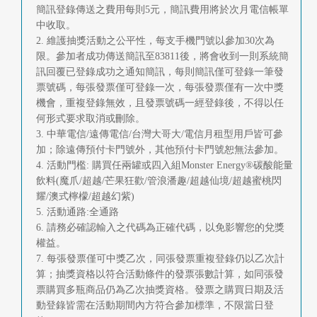
簡訊登錄傳送之費用每則5元，簡訊費用將於次月電信帳單
首
中收取。
頁
2. 維護抽獎活動之公平性，每支手機門號以參加30次為
限。參加者成功傳送簡訊至83811後，將會收到一則系統簡
訊回覆已登錄成功之通知簡訊，每則簡訊僅可登錄一筆發
票號碼，每張發票僅可登錄一次，每張發票僅有一次中獎
機會，重複登錄無效，且發票號碼一經登錄後，不得以任
何形式要求取消或刪除。
3. 中華電信/遠傳電信/台灣大哥大/電信月租型用戶皆可參
加；除遠傳預付卡門號外，其他預付卡門號恕無法參加。
4. 活動門檻: 購買任兩罐或四入組Monster Energy®碳酸能量
飲料(魔爪/超越/芒果狂歡/管浪潘趣/超越仙境/超越蜜桃閃
耀/澳式檸檬/超越幻紫)
5. 活動通路:全通路
6. 請務必確認輸入之代碼為正確代碼，以免影響您的兌獎
權益。
7. 每張發票僅可中獎乙次，同張發票重複登錄仍以乙次計
算；抽獎資格以符合活動條件的發票張數計算，如同張發
票購買多瓶商品仍為乙次抽獎資格。發票之購買日期及活
動登錄皆需在活動期間內方符合參加標準，不限當日登