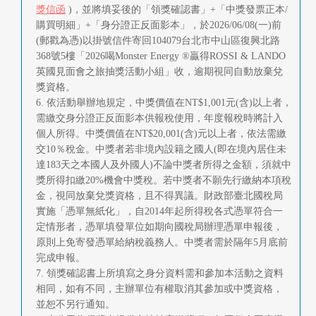
獎信函
)，並將填妥後的「領獎確認書」+「中獎發票正本/
購買明細」+「身分證正反面影本」，於2026/06/08(一)前
(郵戳為憑)以掛號信件寄回104079台北市中山區復興北路
368號5樓「2026喝Monster Energy ®贏得ROSSI & LANDO
英國見面會之旅抽獎活動小組」收，逾期視同自動放棄兌
獎資格。
6. 依活動舉辦地規定，中獎價值在NT$1,001元(含)以上者，
需繳交身分證正反面影本供報稅使用，年度報稅時將計入
個人所得。中獎價值在NT$20,001(含)元以上者，依法需繳
交10％稅金。中獎者若非境內設籍之國人(即在境內居住未
達183天之本國人及外國人)不論中獎者所得之金額，須就中
獎所得扣繳20%機會中獎稅。若中獎者不願先行繳納本項稅
金，視同放棄兌獎資格，且不得異議。財政部臺北國稅局
實施「憑單無紙化」，自2014年起所得稅各式憑單符合一
定情形者，憑單填發單位如期向國稅局辦理憑單申報後，
原則上免寄發憑單給納稅義務人。中獎者需於隔年5月底前
完成申報。
7. 領獎確認書上所填寫之身分資料需和參加本活動之資料
相同，如有不同，主辦單位有權取消其參加或中獎資格，
並恕不另行通知。