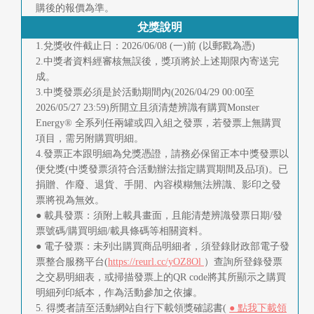
購後的報價為準。
兌獎說明
1.兌獎收件截止日：2026/06/08 (一)前 (以郵戳為憑)
2.中獎者資料經審核無誤後，獎項將於上述期限內寄送完
成。
3.中獎發票必須是於活動期間內(2026/04/29 00:00至
2026/05/27 23:59)所開立且須清楚辨識有購買Monster
Energy® 全系列任兩罐或四入組之發票，若發票上無購買
項目，需另附購買明細。
4.發票正本跟明細為兌獎憑證，請務必保留正本中獎發票以
便兌獎(中獎發票須符合活動辦法指定購買期間及品項)。已
捐贈、作廢、退貨、手開、內容模糊無法辨識、影印之發
票將視為無效。
● 載具發票：須附上載具畫面，且能清楚辨識發票日期/發
票號碼/購買明細/載具條碼等相關資料。
● 電子發票：未列出購買商品明細者，須登錄財政部電子發
票整合服務平台(
https://reurl.cc/yOZ8Ol
）查詢所登錄發票
之交易明細表，或掃描發票上的QR code將其所顯示之購買
明細列印紙本，作為活動參加之依據。
5. 得獎者請至活動網站自行下載領獎確認書(
● 點我下載領