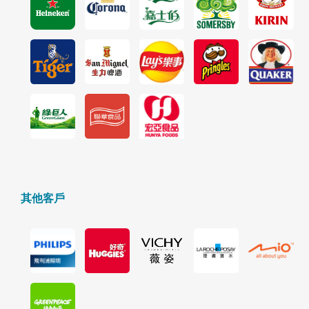
快
報
合
作
客
戶
聯
絡
其他客戶
我
們
返
回