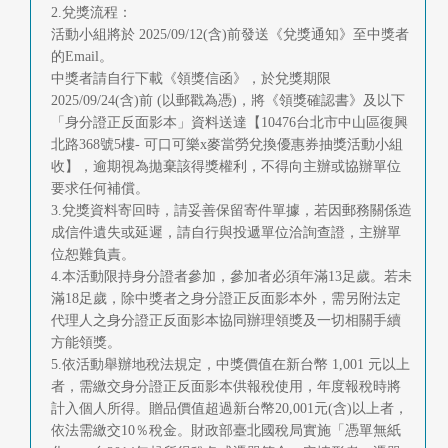
2.兌獎流程：
活動小組將於 2025/09/12(含)前發送《兌獎通知》至中獎者
的Email。
中獎者請自行下載《領獎信函》，於兌獎期限
2025/09/24(含)前 (以郵戳為憑)，將《領獎確認書》及以下
「身分證正反面影本」資料送達【10476台北市中山區復興
北路368號5樓- 可口可樂x麥當勞兌換優惠券抽獎活動小組
收】，逾期視為拋棄該得獎權利，不得向主辦或協辦單位
要求任何補償。
3.兌獎資料寄回時，請妥善保留寄件單據，若因郵務關係造
成信件遺失或延遲，請自行與投遞單位洽詢查證，主辦單
位恕難負責。
4.本活動限持身分證者參加，參加者必須年滿13足歲。若未
滿18足歲，除中獎者之身分證正反面影本外，需另附法定
代理人之身分證正反面影本協同辦理領獎及一切相關手續
方能領獎。
5.依活動舉辦地稅法規定，中獎價值在新台幣 1,001 元以上
者，需繳交身分證正反面影本供報稅使用，年度報稅時將
計入個人所得。贈品價值超過新台幣20,001元(含)以上者，
依法需繳交10％稅金。財政部臺北國稅局實施「憑單無紙