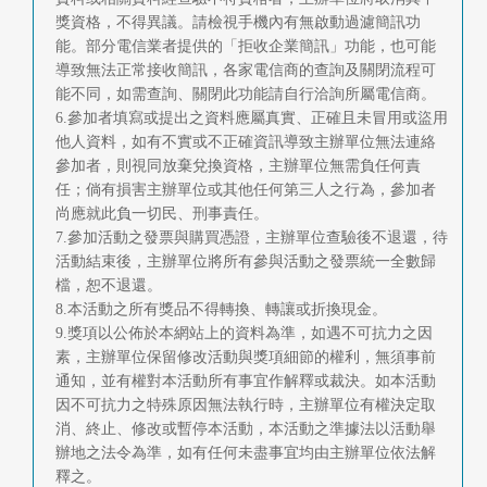
獎資格，不得異議。請檢視手機內有無啟動過濾簡訊功
能。部分電信業者提供的「拒收企業簡訊」功能，也可能
導致無法正常接收簡訊，各家電信商的查詢及關閉流程可
能不同，如需查詢、關閉此功能請自行洽詢所屬電信商。
6.參加者填寫或提出之資料應屬真實、正確且未冒用或盜用
他人資料，如有不實或不正確資訊導致主辦單位無法連絡
參加者，則視同放棄兌換資格，主辦單位無需負任何責
任；倘有損害主辦單位或其他任何第三人之行為，參加者
尚應就此負一切民、刑事責任。
7.參加活動之發票與購買憑證，主辦單位查驗後不退還，待
活動結束後，主辦單位將所有參與活動之發票統一全數歸
檔，恕不退還。
8.本活動之所有獎品不得轉換、轉讓或折換現金。
9.獎項以公佈於本網站上的資料為準，如遇不可抗力之因
素，主辦單位保留修改活動與獎項細節的權利，無須事前
通知，並有權對本活動所有事宜作解釋或裁決。如本活動
因不可抗力之特殊原因無法執行時，主辦單位有權決定取
消、終止、修改或暫停本活動，本活動之準據法以活動舉
辦地之法令為準，如有任何未盡事宜均由主辦單位依法解
釋之。