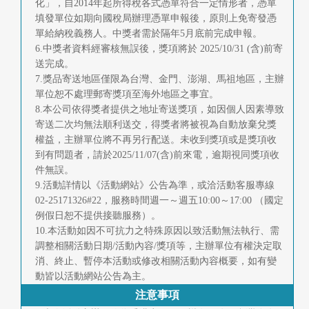
化」，自2014年起所得稅各式憑單符合一定情形者，憑單
填發單位如期向國稅局辦理憑單申報後，原則上免寄發憑
單給納稅義務人。中獎者需於隔年5月底前完成申報。
6.中獎者資料經審核無誤後，獎項將於 2025/10/31 (含)前寄
送完成。
7.獎品寄送地區僅限為台灣、金門、澎湖、馬祖地區，主辦
單位恕不處理郵寄獎項至海外地區之事宜。
8.本公司依得獎者提供之地址寄送獎項，如因個人因素導致
寄送二次均無法順利送交，得獎者將被視為自動放棄兌獎
權益，主辦單位將不再另行配送。未收到獎項或是獎項收
到有問題者，請於2025/11/07(含)前來電，逾期視同獎項收
件無誤。
9.活動詳情以《活動網站》公告為準，或洽活動客服專線
02-25171326#22，服務時間週一～週五10:00～17:00 （國定
例假日恕不提供接聽服務）。
10.本活動如因不可抗力之特殊原因以致活動無法執行、需
調整相關活動日期/活動內容/獎項等，主辦單位有權決定取
消、終止、暫停本活動或修改相關活動內容概要，如有變
動皆以活動網站公告為主。
注意事項