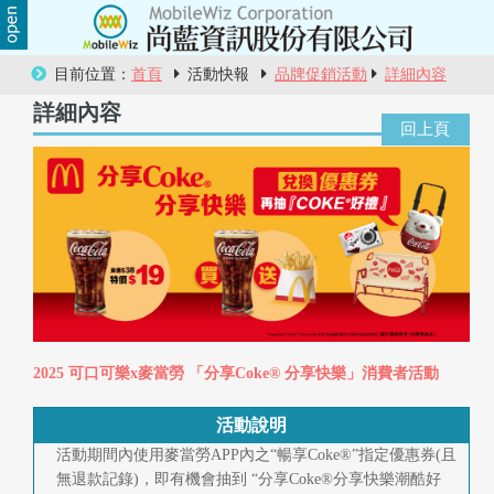
關
目前位置：
首頁
活動快報
品牌促銷活動
詳細內容
於
詳細內容
尚
藍
商
品
服
務
2025 可口可樂x麥當勞 「分享Coke® 分享快樂」消費者活動
活
活動說明
動
活動期間內使用麥當勞APP內之“暢享Coke®”指定優惠券(且
無退款記錄)，即有機會抽到 “分享Coke®分享快樂潮酷好