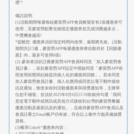
快
禮”!
報
備註說明:
(1)活動期間每週每組麥當勞APP會員帳號皆有2張優惠券可
合
使用，至麥當勞點擊兌換指定優惠券並完成消費越多次，
作
中獎機會越高!
*提醒您: 優惠券須於指定時間內使用，逾期將失效。(活動
客
期間共計3週，麥當勞APP每週優惠券將自動存於【回饋優
惠】內，最多可使用6張)
戶
(2) 參加者須於註冊麥當勞APP會員時同意「加入麥當勞會
員計畫」，並於麥當勞APP設定中開啟同意「麥當勞APP依
聯
照使用狀態與紀錄提供個人化的優惠與回饋」。若未同意
加入麥當勞會員計畫、個人化應用或同意以電子郵件接收
絡
訊息通知，致使未收到活動優惠券與得獎通知等，主辦單
我
位恕不補發。並須於2025年8月6日23:59前維持勾選「我同
意從電子郵件或簡訊或其他方式接收到台灣的麥當勞餐廳
們
優惠活動及最新訊息的通知」，且維持麥當勞APP會員以及
會員註冊之Email帳戶仍有效，符合以上條件方能具備抽獎
返
資格。
(3)暢享Coke®”優惠券內容：
回