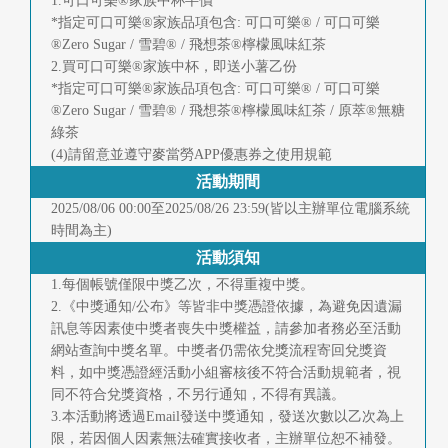
1.可口可樂®家族中杯半價
首
*指定可口可樂®家族品項包含: 可口可樂® / 可口可樂
®Zero Sugar / 雪碧® / 飛想茶®檸檬風味紅茶
頁
2.買可口可樂®家族中杯，即送小薯乙份
*指定可口可樂®家族品項包含: 可口可樂® / 可口可樂
®Zero Sugar / 雪碧® / 飛想茶®檸檬風味紅茶 / 原萃®無糖
綠茶
(4)請留意並遵守麥當勞APP優惠券之使用規範
活動期間
2025/08/06 00:00至2025/08/26 23:59(皆以主辦單位電腦系統
時間為主)
活動須知
1.每個帳號僅限中獎乙次，不得重複中獎。
2.《中獎通知/公布》等皆非中獎憑證依據，為避免因遺漏
訊息等因素使中獎者喪失中獎權益，請參加者務必至活動
網站查詢中獎名單。中獎者仍需依兌獎流程寄回兌獎資
料，如中獎憑證經活動小組審核後不符合活動規範者，視
同不符合兌獎資格，不另行通知，不得有異議。
3.本活動將透過Email發送中獎通知，發送次數以乙次為上
限，若因個人因素無法確實接收者，主辦單位恕不補發。