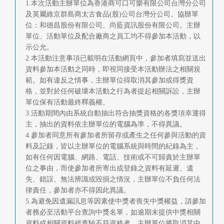
1.本次活動主辦單位為香港商可口可樂有限公司台灣分公司
及英屬維京群島商太古食品(股)公司台灣分公司。協辦單
位：和德昌股份有限公司、尚藍資訊股份有限公司。主辦
單位、活動單位及配合廠商之員工均不得參加本活動，以
示公允。
2.本活動注意事項已載明在活動網頁中，參加者填寫並送出
資料參加本活動之同時，即視同接受本活動辦法之相關規
範。如有違反之情事，主辦單位得取消其參加或得獎資
格，並對於任何破壞本活動之行為者提起相關訴訟，主辦
單位保有活動最終釋義權。
3.活動期間內由系統自動抽出符合抽獎資格的各獎項幸運得
主，抽出的資料依主辦單位的電腦為準，不得異議。
4.參加者同意所有參加者所留存或產生之任何參與活動的資
料及記錄，皆以主辦單位的電腦系統與時間的紀錄為主，
如有任何因電腦、網路、電話、技術或不可歸責於主辦單
位之事由，而使參加者所寄出或登錄之資料有延遲、遺
失、錯誤、無法辨識或毀損之情況，主辦單位不負任何法
律責任，參加者亦不得因此異議。
5.為避免因遺漏訊息等因素使中獎者喪失中獎權益，請參加
者務必至活動平台查詢中獎名單，如逾期未提供中獎相關
資料或相關資料經查驗不符資格者，主辦單位將取消其中