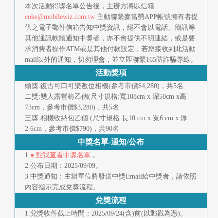
本次活動得獎名單公告後，主辦方將以信箱
coke@mobilewiz.com.tw
主動聯繫麥當勞APP帳號擁有者提
供之電子郵件信箱告知中獎資訊，絕不會以電話、簡訊等
其他通訊軟體通知中獎者，亦不會提供不明連結，或是要
求消費者操作ATM或是其他付款設定，若您接收到此活動
mail以外的通知，切勿理會，並立即聯繫165防詐騙專線。
活動獎項
頭獎:復古可口可樂數位相機(參考市價$4,280)，共5名
二獎:雙人露營椅乙個(尺寸規格:寬108cm x 深50cm x高
73cm，參考市價$3,280)，共5名
三獎:相機收納包乙個 (尺寸規格:長10 cm x 寬6 cm x 厚
2.6cm，參考市價$790)，共90名
中獎名單-通知/公布
1.
● 點我查看中獎名單
。
2.公布日期：2025/09/09。
3.中獎通知：主辦單位將發送中獎Email給中獎者，請依照
內容指示完成兌獎流程。
兌獎流程
1.兌獎收件截止時間：2025/09/24(含)前(以郵戳為憑)。