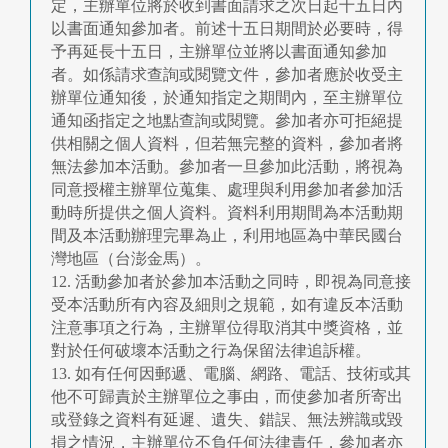
定，主辦單位將於收到書面請求之次日起十五日內
以書面通知參加者。前述十五日期間於必要時，得
予再延長十五日，主辦單位並將以書面通知參加
者。如係請求查詢或閱覽文件，參加者應於收受主
辦單位通知後，於通知指定之期間內，至主辦單位
通知函指定之地點查詢或閱覽。參加者亦可拒絕提
供相關之個人資料，但若無完整的資料，參加者將
無法參加本活動。參加者一旦參加此活動，將視為
同意授權主辦單位蒐集、處理與利用參加者參加活
動時所提供之個人資料。資料利用期間為本活動期
間及本活動辦理完畢為止，利用地區為中華民國台
灣地區（台澎金馬）。
12. 活動參加者於參加本活動之同時，即視為同意接
受本活動所有內容及細則之規範，如有違反本活動
注意事項之行為，主辦單位得取消其中獎資格，並
對於任何破壞本活動之行為保留法律追訴權。
13. 如有任何因郵遞、電腦、網路、電話、技術或其
他不可歸責於主辦單位之事由，而使參加者所寄出
或登錄之資料有延遲、遺失、錯誤、無法辨識或毀
損之情況，主辦單位不負任何法律責任，參加者亦