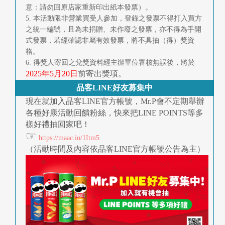
意：請勿回原店家重新印出紙本發票）。
5. 本活動限非營業買受人參加，登錄之發票不得打入買方
之統一編號，且為未捐贈、未作廢之發票，亦不得為手開
式發票，若經確認非屬有效發票，將不具抽（得）獎資
格。
6. 得獎人寄回之兌獎資料經主辦單位審核無誤後，將於
2025年5月20日
前寄出獎項。
品客LINE好友募集中
現在就加入品客LINE官方帳號，Mr.P會不定期舉辦
各種好康活動回饋粉絲，快來把LINE POINTS等多
樣好禮抽回家吧！
☞
https://maac.io/1Itm5
（活動時間及內容依品客LINE官方帳號公告為主）