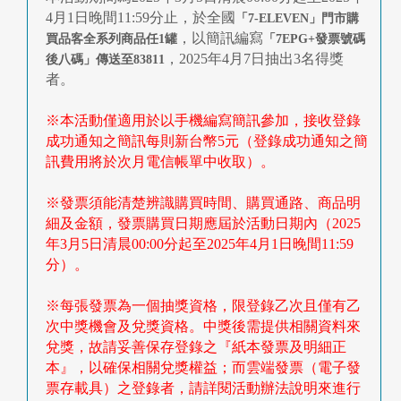
快
4月1日晚間11:59分止，於全國
「7-ELEVEN」門市購
報
，以簡訊編寫
買品客全系列商品任1罐
「7EPG+發票號碼
，2025年4月7日抽出3名得獎
後八碼」傳送至83811
合
者。
作
※本活動僅適用於以手機編寫簡訊參加，接收登錄
客
成功通知之簡訊每則新台幣5元（登錄成功通知之簡
訊費用將於次月電信帳單中收取）。
戶
※發票須能清楚辨識購買時間、購買通路、商品明
聯
細及金額，發票購買日期應屆於活動日期內（2025
年3月5日清晨00:00分起至2025年4月1日晚間11:59
絡
分）。
我
※每張發票為一個抽獎資格，限登錄乙次且僅有乙
們
次中獎機會及兌獎資格。中獎後需提供相關資料來
兌獎，故請妥善保存登錄之『紙本發票及明細正
返
本』，以確保相關兌獎權益；而雲端發票（電子發
回
票存載具）之登錄者，請詳閱活動辦法說明來進行