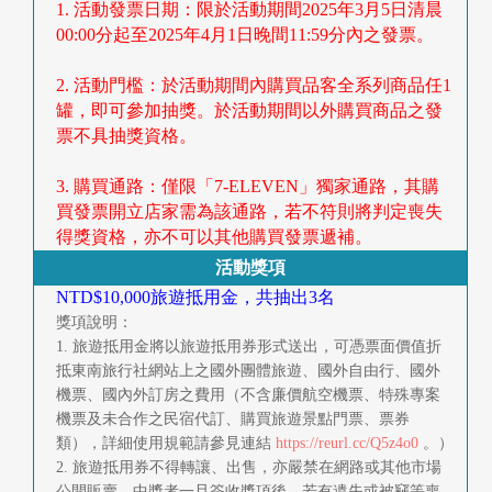
1. 活動發票日期：限於活動期間2025年3月5日清晨
00:00分起至2025年4月1日晚間11:59分內之發票。
2. 活動門檻：於活動期間內購買品客全系列商品任1
罐，即可參加抽獎。於活動期間以外購買商品之發
票不具抽獎資格。
3. 購買通路：僅限「7-ELEVEN」獨家通路，其購
買發票開立店家需為該通路，若不符則將判定喪失
得獎資格，亦不可以其他購買發票遞補。
活動獎項
NTD$10,000旅遊抵用金，共抽出3名
獎項說明：
1. 旅遊抵用金將以旅遊抵用券形式送出，可憑票面價值折
抵東南旅行社網站上之國外團體旅遊、國外自由行、國外
機票、國內外訂房之費用（不含廉價航空機票、特殊專案
機票及未合作之民宿代訂、購買旅遊景點門票、票券
類），詳細使用規範請參見連結
https://reurl.cc/Q5z4o0
。）
2. 旅遊抵用券不得轉讓、出售，亦嚴禁在網路或其他市場
公開販賣。中獎者一旦簽收獎項後，若有遺失或被竊等喪