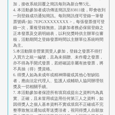
加，接收系統回覆之簡訊每則為新台幣5元。
4. 本活動參加者成功傳送簡訊至83811後，即會收到
一則登錄成功通知簡訊。每則簡訊僅可登錄一筆發
票號碼<如: 7EPGXXXXXXXX >，每張發票僅可登
錄一次，重複登錄無效。請參加者務必保留登錄之
正本發票及交易明細表，以利兌獎時供主辦單位審
核，活動期間之登錄發票時間以主辦單位系統時間
為主。
5.本活動限非營業買受人參加，登錄之發票不得打
入買方之統一編號，且為未捐贈、未作廢之發票，
亦不得為手開式發票，若經確認非屬有效發票，將
不具抽（得）獎資格。
6. 得獎人如為未成年或精神障礙或其他心智缺陷
者，應由法定代理人、監護人或輔助人協同辦理領
獎及一切相關手續。
7. 本活動參加者保證所有填寫或提出之資料均為真
實、正確，且未冒用或盜用任何第三人之資料，如
因得獎人之個人基本資料不實或填寫不正確或不完
整導致無法通知或寄送獎項者，視同得獎人自願放