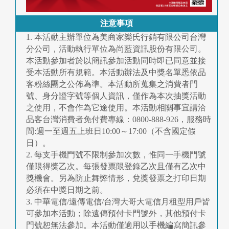
注意事項
1. 本活動主辦單位為美商家樂氏行銷有限公司台灣
分公司，活動執行單位為尚藍資訊股份有限公司。
本活動參加者於以簡訊參加活動同時即已同意並接
受本活動所有規範。本活動辦法及中獎名單悉依品
客粉絲團之公佈為準。本活動所蒐集之消費者門
號、身分證字號等個人資訊，僅作為本次抽獎活動
之使用，不會作為它途使用。本活動相關事宜請洽
品客台灣消費者免付費專線：0800-888-926，服務時
間:週一至週五上班日10:00～17:00（不含國定假
日）。
2. 每支手機門號不限制參加次數，惟同一手機門號
僅限得獎乙次。每張發票限登錄乙次且僅有乙次中
獎機會。另為防止舞弊情形，兌獎發票之打印日期
必須在中獎日期之前。
3. 中華電信/遠傳電信/台灣大哥大電信月租型用戶皆
可參加本活動；除遠傳預付卡門號外，其他預付卡
門號恕無法參加。本活動僅適用以手機編寫簡訊參