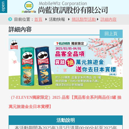
關
目前位置：
首頁
活動快報
簡訊類型活動
詳細內容
於
詳細內容
尚
藍
商
品
服
務
（7-ELEVEN獨家限定）2025 品客【買品客全系列商品任1罐 抽
萬元旅遊金去日本賞櫻】
活
動
活動說明
本活動期間為2025年3月5日清晨00:00分起至2025年