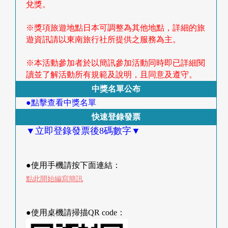
兌獎。
首
頁
※獎項旅遊地點日本可調整為其他地點，詳細的旅
遊資訊請以東南旅行社所提供之服務為主。
※本活動參加者於以簡訊參加活動同時即已詳細閱
讀並了解活動所有規範及說明，且同意及遵守。
中獎名單公布
●點擊查看中獎名單
快速登錄發票
▼立即登錄發票後8碼數字▼
●使用手機請按下面連結：
點此開始編寫簡訊
●使用桌機請掃描QR code：