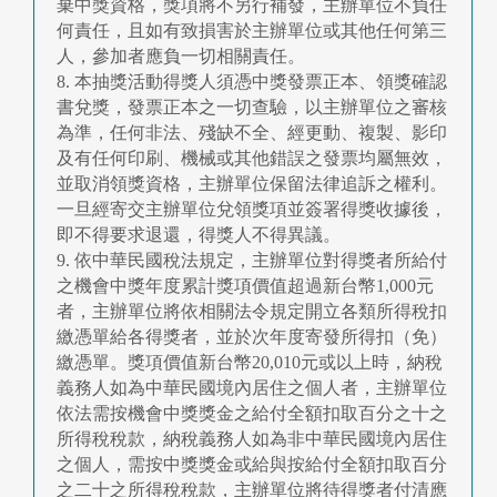
棄中獎資格，獎項將不另行補發，主辦單位不負任
何責任，且如有致損害於主辦單位或其他任何第三
人，參加者應負一切相關責任。
8. 本抽獎活動得獎人須憑中獎發票正本、領獎確認
書兌獎，發票正本之一切查驗，以主辦單位之審核
為準，任何非法、殘缺不全、經更動、複製、影印
及有任何印刷、機械或其他錯誤之發票均屬無效，
並取消領獎資格，主辦單位保留法律追訴之權利。
一旦經寄交主辦單位兌領獎項並簽署得獎收據後，
即不得要求退還，得獎人不得異議。
9. 依中華民國稅法規定，主辦單位對得獎者所給付
之機會中獎年度累計獎項價值超過新台幣1,000元
者，主辦單位將依相關法令規定開立各類所得稅扣
繳憑單給各得獎者，並於次年度寄發所得扣（免）
繳憑單。獎項價值新台幣20,010元或以上時，納稅
義務人如為中華民國境內居住之個人者，主辦單位
依法需按機會中獎獎金之給付全額扣取百分之十之
所得稅稅款，納稅義務人如為非中華民國境內居住
之個人，需按中獎獎金或給與按給付全額扣取百分
之二十之所得稅稅款，主辦單位將待得獎者付清應