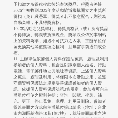
予扣繳之所得稅稅款後始寄送獎品。得獎者將於
2026年初收到2025年度活動協辦機構開立之中獎所
得扣（免）繳憑單。得獎者若不願意配合，則視為
自動棄權，不具得獎資格。
10. 本活動之兌獎權利、得獎資格及（或）所有獎品
不得轉換、轉讓或折換現金。獎項以公佈於本網站
上的資料為準，如遇不可抗力之因素，主辦單位保
留更換其他等值獎項之權利，且無需事前通知或公
布。
11. 主辦單位依據個人資料保護法蒐集、處理及利用
參加者的個人資料，包含足以識別個人姓名、行動
電話、電子郵件地址與地址等資訊。上述個人資料
之蒐集、處理及利用，將僅限本次活動之用，並遵
守個資料保護法之規定妥善保護參加者的個人資
訊。依據個人資料保護法第3條規定，參加者可向主
辦單位行使之權利包括：查詢、閱覽、複製、補
充、更正、停止蒐集、處理、利用及刪除。參加者
得以書面之方式向主辦單位提出請求（地址：台北
市內湖區基湖路10巷1號7樓），就該書面請求之決