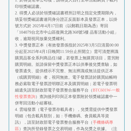
1. 於得獎名單公布後，請得獎人自行至本活動網頁下載列
印領獎確認書。
2. 得獎人必須於領獎確認書裡所註明之指定兌獎期限內，
填妥領獎確認書連同身分證正反面影本及發票正本，以掛
號方式於 2025年4月17日前（以郵戳日期為憑）寄回
「104079台北市中山區復興北路368號5樓 品客活動小組」
收，逾期視同放棄兌獎權利。
3. 中獎發票正本（有效發票係指於2025年3月5日清晨00:00
分起至2025年4月1日晚間11:59分止所開立）需可清楚辨識
購買品客全系列商品任1罐，若發票上無購買項目，需另附
購買明細。並請保留中獎發票正本以供事後兌獎查驗，如
發票遺失、提供標示不完整、無法辨識或無法提供正本
（或購買明細）者，視同無效。電子發票請於購買結帳時
務必索取電子發票證明聯正本及購買明細；若電子發票明
細遺失請至財政部電子發票整合服務平台（
BTC601W-一般
性發票查詢
）查詢後列印與正本發票附於領獎確認書中一
併寄回活動小組審核。
4. 雲端發票（電子發票存載具者），兌獎需提供中獎發票
明細（包含載具類別，如：手機條碼、會員載具等資
訊），請至財政部電子發票整合服務平台（
手機條碼專
區
）查詢所登錄發票之交易明細，作為兌獎之依據。（注