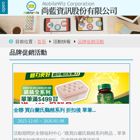
關
於
尚
目前位置：
首頁
活動快報
品牌促銷活動
品牌促銷活動
藍
商
品
服
務
全聯 買白蘭氏鷄精系列 折扣後 單筆...
活
2025-12-05 ~ 2026-01-08
動
活動期間於全聯福利中心 “購買白蘭氏鷄精系列商品，單筆