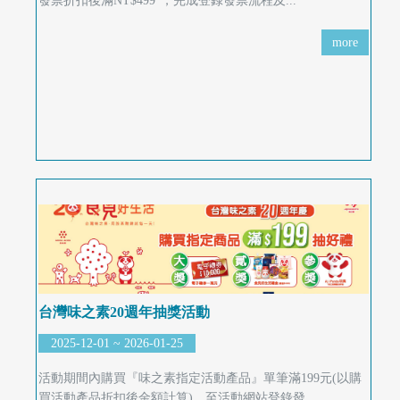
快
發票折扣後滿NT$499”，完成登錄發票流程及...
報
more
合
作
客
戶
聯
絡
我
們
台灣味之素20週年抽獎活動
2025-12-01 ~ 2026-01-25
返
活動期間內購買『味之素指定活動產品』單筆滿199元(以購
回
買活動產品折扣後金額計算)，至活動網站登錄發...