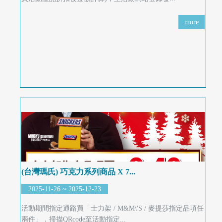
首
more
頁
(台灣瑪氏) 巧克力系列商品 X 7...
2025-11-26 ~ 2025-12-23
活動期間指定通路買「士力架 / M&M\'S / 麥提莎指定品項任
兩件」，掃描QRcode至活動指定...