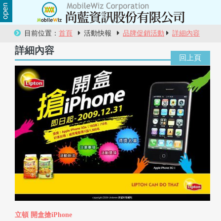
關
目前位置：
首頁
活動快報
品牌促銷活動
詳細內容
於
詳細內容
尚
藍
商
品
服
務
活
動
立頓 開盒搶iPhone