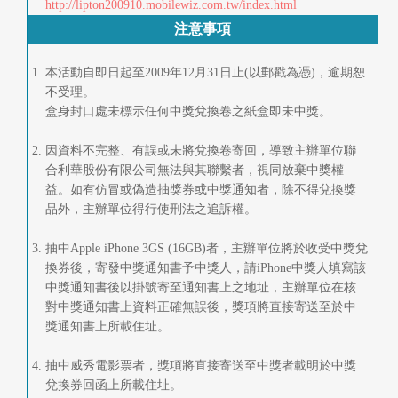
http://lipton200910.mobilewiz.com.tw/index.html
首
注意事項
頁
本活動自即日起至2009年12月31日止(以郵戳為憑)，逾期恕
不受理。
盒身封口處未標示任何中獎兌換卷之紙盒即未中獎。
因資料不完整、有誤或未將兌換卷寄回，導致主辦單位聯
合利華股份有限公司無法與其聯繫者，視同放棄中獎權
益。如有仿冒或偽造抽獎券或中獎通知者，除不得兌換獎
品外，主辦單位得行使刑法之追訴權。
抽中Apple iPhone 3GS (16GB)者，主辦單位將於收受中獎兌
換券後，寄發中獎通知書予中獎人，請iPhone中獎人填寫該
中獎通知書後以掛號寄至通知書上之地址，主辦單位在核
對中獎通知書上資料正確無誤後，獎項將直接寄送至於中
獎通知書上所載住址。
抽中威秀電影票者，獎項將直接寄送至中獎者載明於中獎
兌換券回函上所載住址。