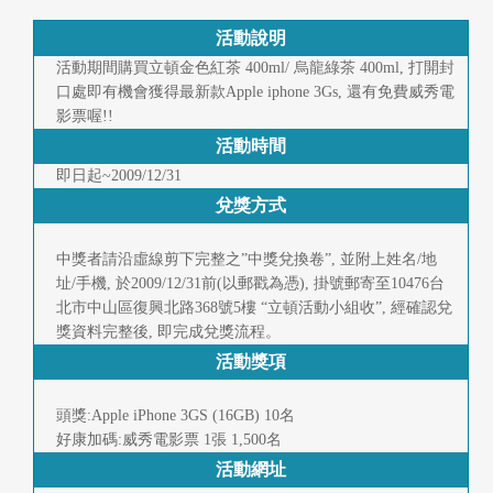
快
報
活動說明
活動期間購買立頓金色紅茶 400ml/ 烏龍綠茶 400ml, 打開封
合
口處即有機會獲得最新款Apple iphone 3Gs, 還有免費威秀電
影票喔!!
作
活動時間
客
即日起~2009/12/31
兌獎方式
戶
中獎者請沿虛線剪下完整之”中獎兌換卷”, 並附上姓名/地
聯
址/手機, 於2009/12/31前(以郵戳為憑), 掛號郵寄至10476台
絡
北市中山區復興北路368號5樓 “立頓活動小組收”, 經確認兌
獎資料完整後, 即完成兌獎流程。
我
活動獎項
們
頭獎:Apple iPhone 3GS (16GB) 10名
返
好康加碼:威秀電影票 1張 1,500名
活動網址
回