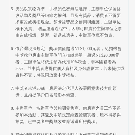
獎品以實物為準，手機顏色恕無法選擇，主辦單位保留修
改活動及獎品等細節之權利。且所有獎品，消費者不得要
求更改或折換現金。領獎後獎品之使用與維護，主辦單位
概不負責。 贈品運送過程中，因非可歸責於主辦單位之事
由造成損壞、延遲、錯遞或遺失，主辦單位概不負責。
依台灣稅法規定，獎項價值超過NT$1,000元者，免扣機會
中獎稅但應由主辦單位開立扣繳憑單；超過NT$20,000元
者，主辦單位將依法預為代扣10%稅金，非本國籍者為
20%。並中獎者應提供個人資料及身分證影本，若未提供或
資料不實，將視同放棄中獎權益。
中獎者未滿20歲，應經法定代理人簽署同意書後方能領
獎，且須提供戶口名簿影本備查。
主辦單位、協辦單位與相關零售商、供應商之員工均不得
參加本活動，其違反本項規定經查證屬實者，應不得參與
抽獎，已中獎者中獎無效並應返還所得獎項。
聯合利華擁有修改及取消本活動而不作事前通知的權利，