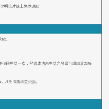
通知 (含明信片線上兌獎連結)
統編。
。
，並僅限中獎一次，登錄成功未中獎之發票可繼續參加每
)，以免得獎權益受損。