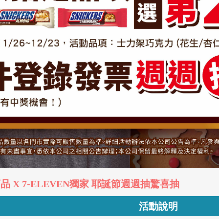
品 X 7-ELEVEN獨家 耶誕節週週抽驚喜抽
活動說明