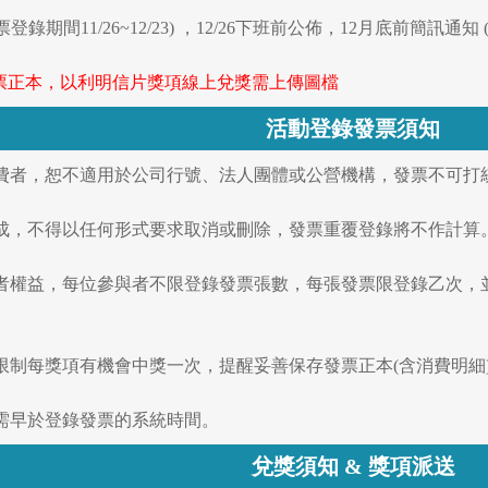
發票登錄期間11/26~12/23) ，12/26下班前公佈，12月底前簡訊
發票正本，以利明信片獎項線上兌獎需上傳圖檔
活動登錄發票須知
般消費者，恕不適用於公司行號、法人團體或公營機構，發票不可打
錄完成，不得以任何形式要求取消或刪除，發票重覆登錄將不作計算
參與者權益，每位參與者不限登錄發票張數，每張發票限登錄乙次
動限制每獎項有機會中獎一次，提醒妥善保存發票正本(含消費明細
間需早於登錄發票的系統時間。
兌獎須知 & 獎項派送