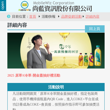
關
目前位置：
首頁
活動快報
品牌促銷活動
詳細內容
於
詳細內容
尚
藍
商
品
服
2025 原萃®冷萃-開金蓋抽好禮活動
務
活動說明
活
凡活動期間購買「原萃®冷萃開金蓋抽好禮」指定包裝商
品，使用手機掃描瓶蓋內QR Code，進入COKE+平台並成
動
功註冊成為COKE+會員後，按照操作指示即可參加抽獎活
動。