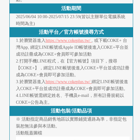
快
活動期間
報
2025/06/04 10:00-2025/07/15 23:59(皆以主辦單位電腦系統
時間為主)
合
活動平台／官方帳號搜尋方式
作
1.於瀏覽器進入
https://www.cokeplus.tw/
, 或下載COKE+ 台
灣App, 綁定LINE帳號或Apple ID帳號後進入COKE+平台並
客
成功註冊成為COKE+會員即可參加活動
戶
2.打開手機LINE程式，在【官方帳號】項目下，搜尋
【COKE+】，綁定LINE帳號後進入COKE+平台並成功註冊
聯
成為COKE+會員即可參加活動。
3.於瀏覽器進入
https://www.cokeplus.tw/
綁定LINE帳號後進
絡
入COKE+平台並成功註冊成為COKE+會員即可參加活動。
4.LINE帳號需綁定姓名、手機及e-mail，所有註冊規範以
我
COKE+公告為主。
們
活動包裝/活動品項
※ 活動指定商品銷售地區以實際鋪貨通路為準，非指定包
返
裝恕無法參與本活動。
活動瓶蓋圖檔
回