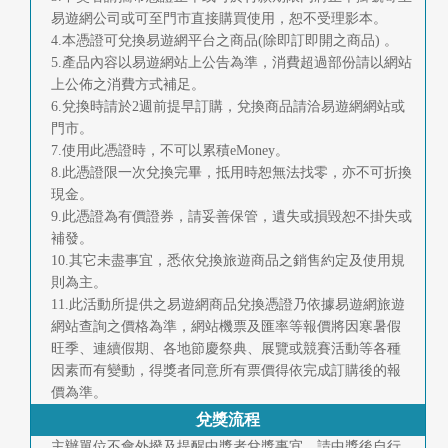
易遊網公司或可至門市直接購買使用，恕不受理影本。
4.本憑證可兌換易遊網平台之商品(除即訂即開之商品) 。
5.產品內容以易遊網站上公告為準，消費超過部份請以網站
上公佈之消費方式補足。
6.兌換時請於2週前提早訂購，兌換商品請洽易遊網網站或
門市。
7.使用此憑證時，不可以累積eMoney。
8.此憑證限一次兌換完畢，抵用時恕無法找零，亦不可折換
現金。
9.此憑證為有價證券，請妥善保管，遺失或損毀恕不掛失或
補發。
10.其它未盡事宜，悉依兌換旅遊商品之銷售約定及使用規
則為主。
11.此活動所提供之易遊網商品兌換憑證乃依據易遊網旅遊
網站查詢之價格為準，網站機票及匯率等報價將因寒暑假
旺季、連續假期、各地節慶祭典、展覽或競賽活動等各種
因素而有變動，得獎者同意所有票價得依完成訂購後的報
價為準。
兌獎流程
主辦單位不會外撥及提醒中獎者兌獎事宜，請中獎後自行