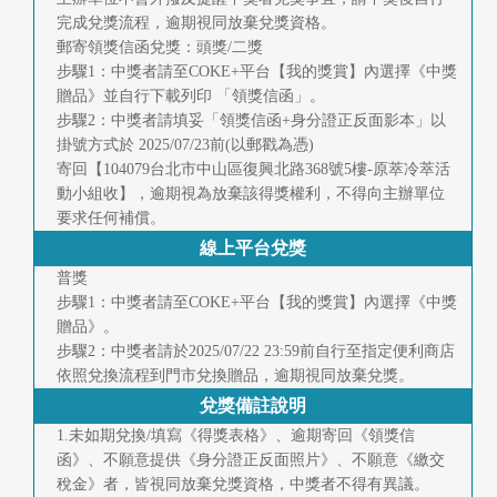
完成兌獎流程，逾期視同放棄兌獎資格。
郵寄領獎信函兌獎：頭獎/二獎
步驟1：中獎者請至COKE+平台【我的獎賞】內選擇《中獎
贈品》並自行下載列印 「領獎信函」。
步驟2：中獎者請填妥「領獎信函+身分證正反面影本」以
掛號方式於 2025/07/23前(以郵戳為憑)
寄回【104079台北市中山區復興北路368號5樓-原萃冷萃活
動小組收】，逾期視為放棄該得獎權利，不得向主辦單位
要求任何補償。
線上平台兌獎
普獎
步驟1：中獎者請至COKE+平台【我的獎賞】內選擇《中獎
贈品》。
步驟2：中獎者請於2025/07/22 23:59前自行至指定便利商店
依照兌換流程到門市兌換贈品，逾期視同放棄兌獎。
兌獎備註說明
1.未如期兌換/填寫《得獎表格》、逾期寄回《領獎信
函》、不願意提供《身分證正反面照片》、不願意《繳交
稅金》者，皆視同放棄兌獎資格，中獎者不得有異議。