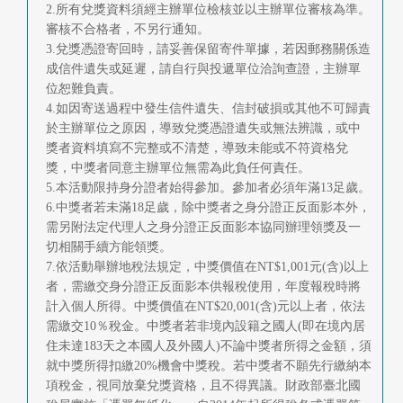
2.所有兌獎資料須經主辦單位檢核並以主辦單位審核為準。
審核不合格者，不另行通知。
3.兌獎憑證寄回時，請妥善保留寄件單據，若因郵務關係造
成信件遺失或延遲，請自行與投遞單位洽詢查證，主辦單
位恕難負責。
4.如因寄送過程中發生信件遺失、信封破損或其他不可歸責
於主辦單位之原因，導致兌獎憑證遺失或無法辨識，或中
獎者資料填寫不完整或不清楚，導致未能或不符資格兌
獎，中獎者同意主辦單位無需為此負任何責任。
5.本活動限持身分證者始得參加。參加者必須年滿13足歲。
6.中獎者若未滿18足歲，除中獎者之身分證正反面影本外，
需另附法定代理人之身分證正反面影本協同辦理領獎及一
切相關手續方能領獎。
7.依活動舉辦地稅法規定，中獎價值在NT$1,001元(含)以上
者，需繳交身分證正反面影本供報稅使用，年度報稅時將
計入個人所得。中獎價值在NT$20,001(含)元以上者，依法
需繳交10％稅金。中獎者若非境內設籍之國人(即在境內居
住未達183天之本國人及外國人)不論中獎者所得之金額，須
就中獎所得扣繳20%機會中獎稅。若中獎者不願先行繳納本
項稅金，視同放棄兌獎資格，且不得異議。財政部臺北國