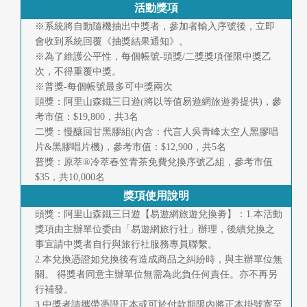
活動獎項
※系統將自動隨機抽出中獎者，參加者輸入序號後，立即
會收到系統回覆《抽獎結果通知》。
※為了維護公平性，每個帳號-頭獎/二獎獎項僅限中獎乙
次，不得重覆中獎。
※普獎-每個帳號最多可中獎兩次
頭獎：阿里山森鐵三日遊(將以等值易遊網旅遊劵提供)，參
考市值：$19,800，共3名
二獎：慢釀回甘黑膠組(內含：代言人吳青峰太空人黑膠唱
片&黑膠唱片機)，參考市值：$12,900，共5名
普獎：原萃®冷萃春笠青茶免費兌換序號乙組，參考市值
$35，共10,000名
獎項使用說明
頭獎：阿里山森鐵三日遊【易遊網旅遊兌換劵】：1.本活動
獎項由主辦單位委由「易遊網旅行社」辦理，後續兌換之
事宜請中獎者自行與旅行社服務專員聯繫。
2.本兌換憑證如兌換後有造成商品之糾紛時，與主辦單位無
關。 得獎者同意主辦單位無需為此負任何責任。亦不再另
行補發。
3.中獎者請攜帶憑證正本或可於付款期限內將正本掛號寄至