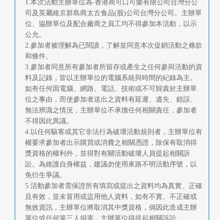
1.本次活動主辦單位為-香港商可口可樂有限公司台灣分公
司及英屬維京群島商太古食品(股)公司台灣分公司。主辦單
位、協辦單位及配合廠商之員工均不得參加本活動，以示
公允。
2.參加者被理解為已閱讀，了解並同意本次促銷活動之條款
和條件。
3.參加者同意所有參加者所留存或產生之任何參與活動的資
料及記錄，皆以主辦單位的電腦系統與時間的紀錄為主。
如有任何因電腦、網路、電話、技術或不可歸責於主辦單
位之事由，而使參加者送出之資料有延遲、遺失、錯誤、
無法辨識之情況，主辦單位不承擔任何相關責任，參加者
不得因此異議。
4.以任何駭客或其它非法行為破壞活動規則者，主辦單位有
權要求參加者出示購買或消費之相關憑證，除保有取消得
獎資格的權利外，並得對有關活動破壞人員提起相關訴
訟。為維護自身權益，建議勿使用來路不明活動序號，以
免衍生爭議。
5.活動參加者需保證所有填寫或提出之資料均為真實、正確
且有效，並未冒用或盜用他人資料，如有不實、不正確或
無效資訊，主辦單位將取消其中獎資格，倘因此造成主辦
單位或任何第三人損害，主辦單位得提起相關訴訟。