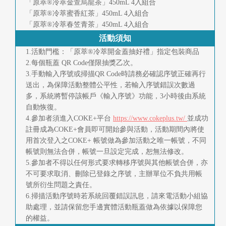
「原萃®冷萃金萱烏龍茶」450mL 4入組合
「原萃®冷萃蜜香紅茶」450mL 4入組合
「原萃®冷萃春笠青茶」450mL 4入組合
活動須知
1.活動門檻：「原萃®冷萃開金蓋抽好禮」指定包裝商品
2.每個瓶蓋 QR Code僅限抽獎乙次。
3.手動輸入序號或掃描QR Code時請務必確認序號正確再行
送出，為保障活動整體公平性，若輸入序號錯誤次數過
多，系統將暫停該帳戶《輸入序號》功能，3小時後由系統
自動恢復。
4.參加者須進入COKE+平台
https://www.cokeplus.tw/
並成功
註冊成為COKE+會員即可開始參與活動，活動期間內將使
用首次登入之COKE+ 帳號做為參加活動之唯一帳號，不同
帳號則無法合併，帳號一旦設定完成，恕無法修改。
5.參加者不得以任何形式要求轉移序號與其他帳號合併，亦
不可要求取消、刪除已登錄之序號，主辦單位不負共用帳
號所衍生問題之責任。
6.掃描活動序號時若系統回覆錯誤訊息，請來電活動小組協
助處理，並請保留您手邊實體活動瓶蓋做為依據以保障您
的權益。