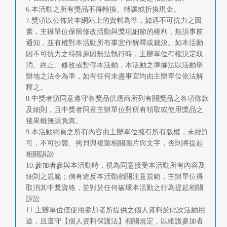
6.本活動之所有獎品不得轉換、轉讓或折換現金。
7.獎項以公佈於本網站上的資料為準，如遇不可抗力之因
素，主辦單位保留修改活動與獎項細節的權利，無須事前
通知，並有權對本活動所有事宜作解釋或裁決。如本活動
因不可抗力之特殊原因無法執行時，主辦單位有權決定取
消、終止、修改或暫停本活動，本活動之準據法以活動舉
辦地之法令為準，如有任何未盡事宜均由主辦單位依法解
釋之。
8.中獎者須同意遵守各獎品供應商所列有關獎品之各項條款
及細則，且中獎者同意主辦單位對所有領取或使用獎品之
後果概無須負責。
9.本活動網頁之所有內容由主辦單位擁有所有版權，未經許
可，不可抄襲、拷貝與複製相關圖片與文字，否則將提起
相關訴訟
10.參加者參與本活動時，視為同意接受本活動所有內容及
細則之規範；倘有違反本活動相關注意規範，主辦單位得
取消其中獎資格，並對於任何破壞本活動之行為提起相關
訴訟
11.主辦單位僅使用參加者所提供之個人資料於此次活動用
途，且遵守【個人資料保護法】相關規定，以維護參加者