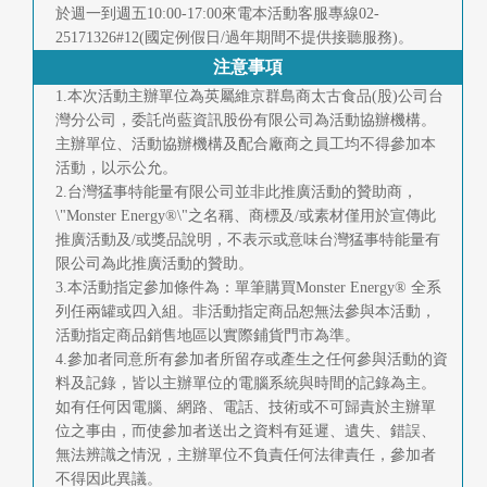
於週一到週五10:00-17:00來電本活動客服專線02-
25171326#12(國定例假日/過年期間不提供接聽服務)。
注意事項
1.本次活動主辦單位為英屬維京群島商太古食品(股)公司台
灣分公司，委託尚藍資訊股份有限公司為活動協辦機構。
主辦單位、活動協辦機構及配合廠商之員工均不得參加本
活動，以示公允。
2.台灣猛事特能量有限公司並非此推廣活動的贊助商，
\"Monster Energy®\"之名稱、商標及/或素材僅用於宣傳此
推廣活動及/或獎品說明，不表示或意味台灣猛事特能量有
限公司為此推廣活動的贊助。
3.本活動指定參加條件為：單筆購買Monster Energy® 全系
列任兩罐或四入組。非活動指定商品恕無法參與本活動，
活動指定商品銷售地區以實際鋪貨門市為準。
4.參加者同意所有參加者所留存或產生之任何參與活動的資
料及記錄，皆以主辦單位的電腦系統與時間的記錄為主。
如有任何因電腦、網路、電話、技術或不可歸責於主辦單
位之事由，而使參加者送出之資料有延遲、遺失、錯誤、
無法辨識之情況，主辦單位不負責任何法律責任，參加者
不得因此異議。