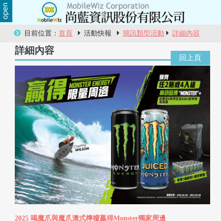
關
目前位置：
首頁
活動快報
簡訊類型活動
詳細內容
於
詳細內容
尚
藍
商
品
服
務
活
動
2025 喝魔爪與魔爪澳式檸檬贏得Monster獨家周邊