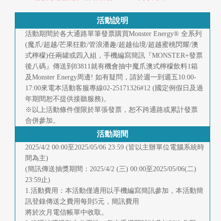
快
報
活動說明
活動期間於各大通路單筆發票購買Monster Energy® 全系列
合
(魔爪/超越/芒果狂歡/管浪潘趣/超越仙境/超越蜜桃閃耀/澳
式檸檬)任兩罐或四入組，手機編寫簡訊『MONSTER+發票
作
後八碼』傳送到83811就有機會抽中魔爪澳式檸檬飲料1箱
客
及Monster Energy周邊! 如有疑問，請於週一到週五10:00-
17:00來電本活動客服專線02-25171326#12 (國定例假日及過
戶
年期間恕不提供接聽服務)。
※以上活動條件僅限於單張發票，恕不跨通路或累計發票
聯
合併參加。
活動期間
絡
2025/4/2 00:00至2025/05/06 23:59 (皆以主辦單位電腦系統時
我
間為主)
(簡訊傳送抽獎期間：2025/4/2 (三) 00:00至2025/05/06(二)
們
23:59止)
1.活動費用：本活動僅適用以手機編寫簡訊參加，本活動簡
返
訊登錄傳送之費用每則5元，簡訊費用
回
將於次月電信帳單中收取。