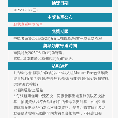
抽獎日期
2025/05/07 (三)
中獎名單公布
點我查看中獎名單
兌獎期限
中獎者須於2025/05/23(五)(以郵戳為憑)前完成兌獎流程
獎項領取寄送時間
頭獎將於2025/06/13(五)前寄送。
貳獎, 參獎將於2025/06/27(五)前寄送。
活動須知
1.活動門檻: 購買2 罐(含)以上或4入組Monster Energy®碳酸
能量飲料(魔爪/超越/芒果狂歡/管浪潘趣/超越仙境/超越蜜桃
閃耀/澳式檸檬)
2.活動通路:全通路
3.每張發票僅可中獎乙次，同張發票重複登錄仍以乙次計
算；抽獎資格以符合活動條件的發票張數計算，如同張發
票購買多瓶商品仍為乙次抽獎資格。發票之購買日期及活
動登錄皆需在活動期間內方符合參加標準，不限當日登