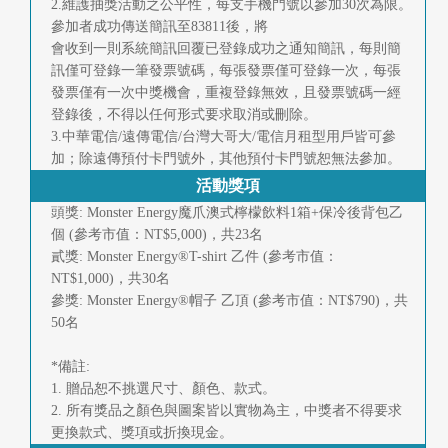
2.維護抽獎活動之公平性，每支手機門號以參加30次為限。
首
參加者成功傳送簡訊至83811後，將
會收到一則系統簡訊回覆已登錄成功之通知簡訊，每則簡
頁
訊僅可登錄一筆發票號碼，每張發票僅可登錄一次，每張
發票僅有一次中獎機會，重複登錄無效，且發票號碼一經
登錄後，不得以任何形式要求取消或刪除。
3.中華電信/遠傳電信/台灣大哥大/電信月租型用戶皆可參
加；除遠傳預付卡門號外，其他預付卡門號恕無法參加。
活動獎項
頭獎: Monster Energy魔爪澳式檸檬飲料1箱+保冷後背包乙
個 (參考市值：NT$5,000)，共23名
貳獎: Monster Energy®T-shirt 乙件 (參考市值：
NT$1,000)，共30名
參獎: Monster Energy®帽子 乙頂 (參考市值：NT$790)，共
50名
*備註:
1. 贈品恕不挑選尺寸、顏色、款式。
2. 所有獎品之顏色與圖案皆以實物為主，中獎者不得要求
更換款式、獎項或折換現金。