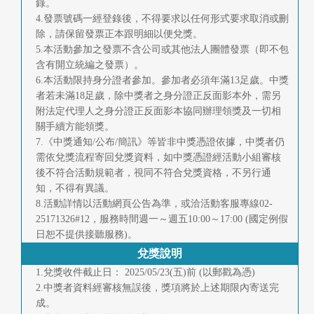
錄。
4.發票號碼一經登錄後，不得要求以任何形式要求取消或刪
除，請保留發票正本跟明細以便兌獎。
5.本活動參加之發票不含公司或其他法人團體發票（即不包
含有開立統編之發票）。
6.本活動限持身分證者參加。參加者必須年滿13足歲。中獎
者若未滿18足歲，除中獎者之身分證正反面影本外，需另
附法定代理人之身分證正反面影本協同辦理領獎及一切相
關手續方能領獎。
7.《中獎通知/公布/簡訊》等皆非中獎憑證依據，中獎者仍
需依兌獎流程寄回兌獎資料，如中獎憑證經活動小組審核
後不符合活動規範者，視同不符合兌獎資格，不另行通
知，不得有異議。
8.活動詳情以活動網頁公告為準，或洽活動客服專線02-
25171326#12，服務時間週一～週五10:00～17:00 (國定例假
日恕不提供接聽服務)。
兌獎說明
1.兌獎收件截止日： 2025/05/23(五)前 (以郵戳為憑)
2.中獎者資料經審核無誤後，獎項將於上述期限內寄送完
成。