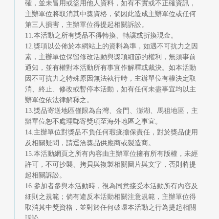
確，並未冒用或盜用他人資料，如有不實或不正確資訊，
主辦單位將取消其中獎資格，倘因此造成主辦單位或任何
第三人損害，主辦單位得提起相關訴訟。
11.本活動之所有獎品不得轉換、轉讓或折換現金。
12.獎項以公佈於本網站上的資料為準，如遇不可抗力之因
素，主辦單位保留修改活動與獎項細節的權利，無須事前
通知，並有權對本活動所有事宜作解釋或裁決。如本活動
因不可抗力之特殊原因無法執行時，主辦單位有權決定取
消、終止、修改或暫停本活動，如有任何未盡事宜均以主
辦單位依法律解釋之。
13.獎品寄送地區僅限為台灣、金門、澎湖、馬祖地區，主
辦單位恕不處理郵寄獎項至海外地區之事宜。
14.主辦單位對獎品不負任何瑕疵擔保責任，對於獎品使用
及相關疑問，請逕洽獎品供應商或製造商。
15.本活動網頁之所有內容由主辦單位擁有所有版權，未經
許可，不可抄襲、拷貝與複製相關圖片與文字，否則將提
起相關訴訟。
16.參加者參與本活動時，視為同意接受本活動所有內容及
細則之規範；倘有違反本活動相關注意規範，主辦單位得
取消其中獎資格，並對於任何破壞本活動之行為提起相關
訴訟。