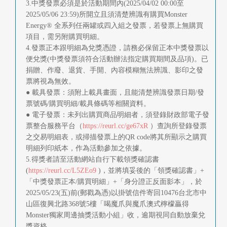
3.中獎發票必須是於活動期間內(2025/04/02 00:00至
2025/05/06 23:59)所開立且須清楚辨識有購買Monster
Energy® 全系列任兩罐或四入組之發票，若發票上無購買
項目，需另附購買明細。
4.發票正本跟明細為兌獎憑證，請務必保留正本中獎發票以
便兌獎(中獎發票須符合活動辦法指定購買期間及品項)。已
捐贈、作廢、退貨、手開、內容模糊無法辨識、影印之發
票將視為無效。
● 載具發票：須附上載具畫面，且能清楚辨識發票日期/發
票號碼/購買明細/載具條碼等相關資料。
● 電子發票：未列出購買商品明細者，須登錄財政部電子發
票整合服務平台（
https://reurl.cc/ge67xR
）查詢所登錄發票
之交易明細表，或掃描發票上的QR code將其所顯示之購買
明細列印紙本，作為活動參加之依據。
5.得獎者請至活動網站自行下載領獎確認書
(
https://reurl.cc/L5ZEo9
)，並將填妥後的「領獎確認書」+
「中獎發票正本/購買明細」+「身分證正反面影本」，於
2025/05/23(五)前(郵戳為憑)以掛號信件寄回10476台北市中
山區復興北路368號5樓「喝魔爪與魔爪澳式檸檬贏得
Monster獨家周邊抽獎活動小組」收，逾期視同自動放棄兌
獎資格。