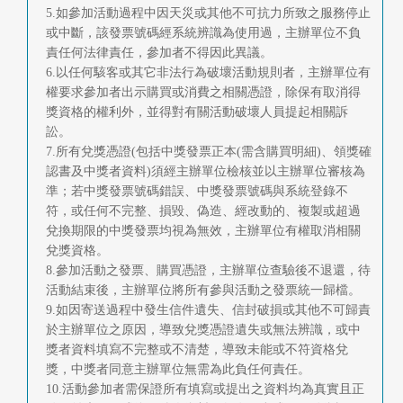
5.如參加活動過程中因天災或其他不可抗力所致之服務停止
或中斷，該發票號碼經系統辨識為使用過，主辦單位不負
責任何法律責任，參加者不得因此異議。
6.以任何駭客或其它非法行為破壞活動規則者，主辦單位有
權要求參加者出示購買或消費之相關憑證，除保有取消得
獎資格的權利外，並得對有關活動破壞人員提起相關訴
訟。
7.所有兌獎憑證(包括中獎發票正本(需含購買明細)、領獎確
認書及中獎者資料)須經主辦單位檢核並以主辦單位審核為
準；若中獎發票號碼錯誤、中獎發票號碼與系統登錄不
符，或任何不完整、損毀、偽造、經改動的、複製或超過
兌換期限的中獎發票均視為無效，主辦單位有權取消相關
兌獎資格。
8.參加活動之發票、購買憑證，主辦單位查驗後不退還，待
活動結束後，主辦單位將所有參與活動之發票統一歸檔。
9.如因寄送過程中發生信件遺失、信封破損或其他不可歸責
於主辦單位之原因，導致兌獎憑證遺失或無法辨識，或中
獎者資料填寫不完整或不清楚，導致未能或不符資格兌
獎，中獎者同意主辦單位無需為此負任何責任。
10.活動參加者需保證所有填寫或提出之資料均為真實且正