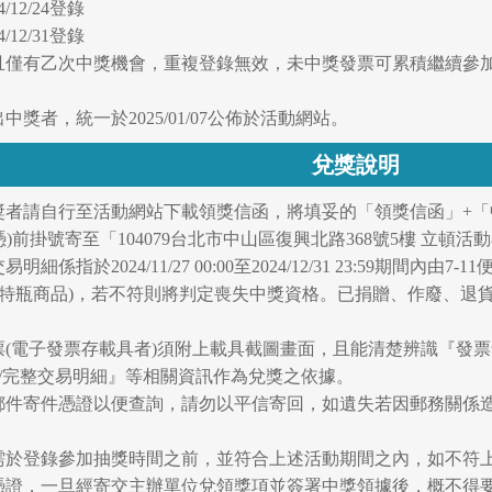
24/12/24登錄
24/12/31登錄
次且僅有乙次中獎機會，重複登錄無效，未中獎發票可累積繼續參
中獎者，統一於2025/01/07公佈於活動網站。
兌獎說明
中獎者請自行至活動網站下載領獎信函，將填妥的「領獎信函」+
以郵戳為憑)前掛號寄至「104079台北市中山區復興北路368號5樓 
細係指於2024/11/27 00:00至2024/12/31 23:59期
寶特瓶商品)，若不符則將判定喪失中獎資格。已捐贈、作廢、退
票(電子發票存載具者)須附上載具截圖畫面，且能清楚辨識『發票
)/完整交易明細』等相關資訊作為兌獎之依據。
留郵件寄件憑證以便查詢，請勿以平信寄回，如遺失若因郵務關係
間需於登錄參加抽獎時間之前，並符合上述活動期間之內，如不符
獎憑證，一旦經寄交主辦單位兌領獎項並簽署中獎領據後，概不得