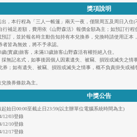
獎項說明
式送出，本行程為「三人一帳篷」兩天一夜，僅限周五及周日入住(
自行補足差額，費用依《山野森活》報價金額為主；如預訂行程
完成預訂，並於報名時主動告知持有本兌換券，兌換時請使用正本
券者皆為無效，將不予承認。
13歲(實歲)旅客，未滿13歲旅客山野森活有權拒絕入住。
劵，採無記名式，如事後因個人因素遺失、被竊、損毀或滅失之情
此券；如有遺失、被竊、損毀或滅失之情事，概不負責掛失或補
依兌換券條款為主。
中獎公告
起始日00:00至截止日23:59(以主辦單位電腦系統時間為主)
24/12/03登錄
24/12/10登錄
24/12/17登錄