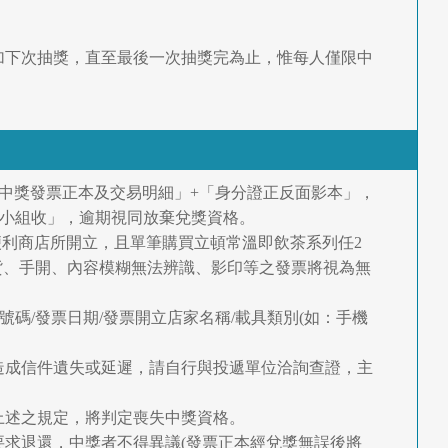
加下次抽獎，直至最後一次抽獎完為止，惟每人僅限中
「中獎發票正本及交易明細」+「身分證正反面影本」，
立頓活動小組收」，逾期視同放棄兌獎資格。
間內由7-11便利商店所開立，且單筆購買立頓常溫即飲茶系列任2
貨、手開、內容模糊無法辨識、影印等之發票將視為無
號碼/發票日期/發票開立店家名稱/載具類別(如：手機
造成信件遺失或延遲，請自行與投遞單位洽詢查證，主
上述之規定，將判定喪失中獎資格。
要求退還，中獎者不得異議(發票正本經兌獎無誤後將