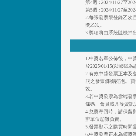
第4週 : 2024/11/27至20
第5週 : 2024/11/27至20
2.每張發票限登錄乙
獎乙次。
3.獎項將由系統隨機抽出
1.中獎名單公佈後，
於2025/01/15(
2.有效中獎發票正本及交易明
瓶之發票(限鋁箔包、
效。
3.若中獎發票為雲端發
條碼、會員載具等資訊
4.兌獎寄回時，請保
辦單位恕難負責。
5.發票顯示之購買時
6.中獎發票正本為領