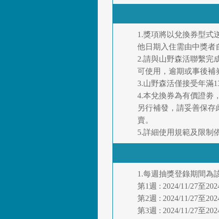
1.獎項將以兌換券型
他日期入住需由中獎者
2.請與山野森活聯繫
可使用，逾期或事後補
3.山野森活僅接受年滿
4.本兌換券為有價證
另行補發，請妥善保存
賣。
5.詳細使用規範及限制
1.每週抽獎登錄期間為該
第1週 : 2024/11/27至20
第2週 : 2024/11/27至20
第3週 : 2024/11/27至20