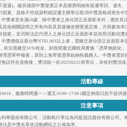
不退還)。縱其後因中獎發票正本及購買明細有延遲寄回、遺失
力因素、資格不符或資料錯誤遭主辦單位取消中獎資格或喪失中
8歲。中獎者若未滿18歲，除中獎者之身分證正反面影本外，應於
及其他相關說明之所有內容及其後修改變更規定後，方得參加本
有規範，並另附法定代理人之身分證正反面影本並依照活動兌獎
，中獎價值在新台幣NT$1,001以上者，需繳交身分證正反面
含)以上者，依法需繳交10％稅金。財政部臺北國稅局實施「憑單無紙
辦理憑單申報後，原則上免寄發憑單給納稅義務人。中獎者需於
無誤符合資格後，獎項統一於2025/02/21前寄出，未收到獎項或是
活動專線
326#18，服務時間週一～週五10:00~17:00 (國定例假日恕不提供
注意事項
聯合利華股份有限公司，活動執行單位為尚藍資訊股份有限公司。
辦法及中獎名單依活動網站之公佈為準。