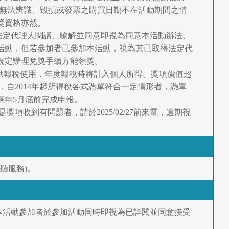
、無法辨識、毀損或發票之購買日期不在活動期間之情
獎資格亦然。
其法定代理人閱讀、瞭解並同意即視為同意本活動辦法、
活動，但若參加者已參加本活動，視為其已取得法定代
規定辦理兌獎手續方能領獎。
影本供報稅使用，年度報稅時將計入個人所得。獎項價值超
化」，自2014年起所得稅各式憑單符合一定情形者，憑單
隔年5月底前完成申報。
獎項收到有問題者，請於2025/02/27前來電，逾期視
接聽服務)。
本活動參加者於參加活動同時即視為已詳閱並同意接受