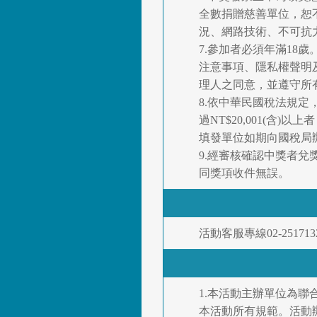
全數捐贈慈善單位，恕
況、網路技術、不可抗
7.參加者必須年滿1
注意事項、隱私權聲明
理人之同意，並遵守所
8.依中華民國稅法規定
過NT$20,001(
填發單位如期向國稅局
9.經審核確認中獎者兌獎
同獎項收件無誤。
活動客服專線02-25171
1.本活動主辦單位為
本活動所有規範。活動