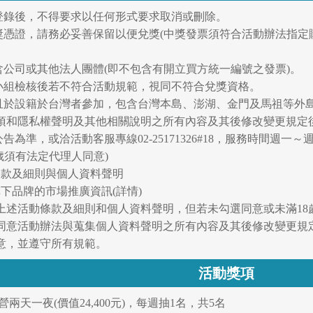
經登錄後，不得要求以任何形式要求取消或刪除。
兌獎憑證，請務必妥善保留以便兌獎(中獎發票須符合活動辦法指定
含公司或其他法人團體(即不包含有開立買方統一編號之發票)。
動小組檢核後若不符合活動規範，視同不符合兌獎資格。
8歲且於設籍於台灣者參加，包含台灣本島、澎湖、金門及馬祖等
項和隱私權聲明及其他相關說明之所有內容及其後修改變更規定
為準，或洽活動客服專線02-25171326#18，服務時間週一～週五
8歲須有法定代理人同意)
條款及細則與個人資料聲明
下品牌的市場推廣資訊(詳情)
上述活動條款及細則和個人資料聲明，但若未勾選同意或未滿18
同意活動辦法與蒐集個人資料聲明之所有內容及其後修改變更規
意，並遵守所有規範。
活動獎項
兩天一夜(價值24,400元)，每週抽1名，共5名