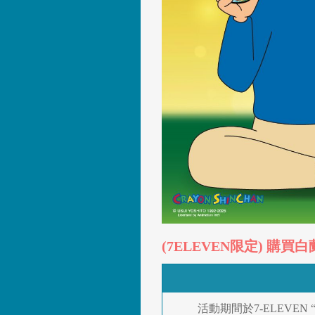
(7ELEVEN限定) 購買
活動期間於7-ELEV