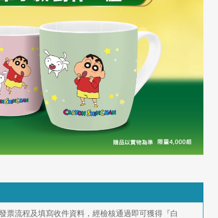
成登錄發票流程及填寫收件資料，經檢核通過即可獲得『白