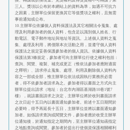
換、轉讓或折換現金。兌獎權利及得獎資格不可轉讓予第
三人。獎項以公布於本網站上的資料為準，如遇不可抗力
之因素，主辦單位保留更換其它等值獎項之權利，且無需
事前通知或公布。
10.主辦單位依據個人資料保護法及其它相關法令蒐集、處
理及利用參加者的個人資料，包含足以識別個人姓名、行
動電話、電子郵件地址與地址等資訊。上述個人資料之蒐
集、處理及利用，將僅限本次活動之用，並遵守個人資料
保護法之規定妥善保護參加者的個人資訊。依據個人資料
保護法第3條規定，參加者可向主辦單位行使之權利包括：
查詢、閱覽、複製、補充或更正（惟依法參加者應附適當
之釋明）、請求停止蒐集、處理、利用及刪除個人資料內
容之一部或全部，惟主辦單位依法或因執行業務所必需
者，得不依參加者請求為之。參加者得以書面之方式向主
辦單位提出請求（地址：台北市內湖區基湖路10巷1號7
樓），就該書面請求之決定，主辦單位將於收到書面請求
之次日起十五日內以書面通知參加者。前述十五日期間於
必要時，得予再延長十五日，主辦單位並將以書面通知參
加者。如係請求查詢或閱覽文件，參加者應於收受主辦單
位通知後，於通知指定之期間內，至主辦單位通知函指定
之地點查詢或閱覽。參加者於提出行使個資保護相關權利