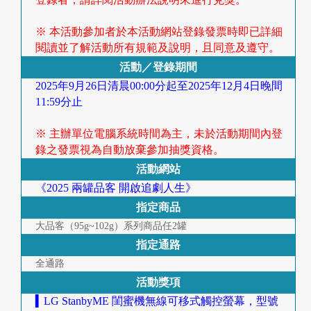
首
※ 本活動參加者於本活動網站登錄發票時即已詳細
頁
閱讀並了解活動所有規範及說明，且同意及遵守。
活動／登錄期間
2025年9月26日清晨00:00分起至2025年12月4日晚間
11:59分止
※ 主辦單位電腦系統時間為主，未於活動期間內登
錄之發票視為自動放棄參加抽獎資格。
活動網站
《2025 兩罐品客 開啟追劇人生》
指定商品
大品客（95g~102g）系列商品任2罐
指定通路
全通路
活動獎項
▍LG StanbyME 閨蜜機無線可移式觸控螢幕，型號