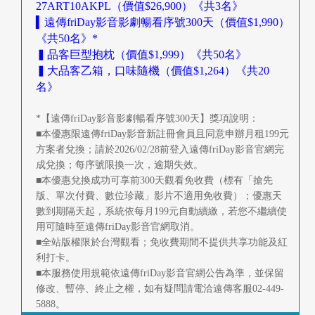
27ART10AKPL（價值$26,900）《共3名》
▍遠傳friDay影音影劇暢看序號300天（價值$1,990）
《共50名》*
▍品客巨型抱枕（價值$1,999）《共50名》
▍大品客乙箱，口味隨機（價值$1,264）《共20
名》
*【遠傳friDay影音影劇暢看序號300天】獎項說明：
■本優惠限遠傳friDay影音新註冊會員且同意申辦月租199元
方案者兌換；請於2026/02/28前登入遠傳friDay影音官網完
成兌換；每序號限換一次，逾期失效。
■本優惠兌換成功可享前300天觀看免收費（標有「搶先
版、單次付費、數位珍藏」影片不適用免收費）；優惠天
數到期隔天起，系統依每月199元自動續繳，若您不繼續使
用可隨時至遠傳friDay影音官網取消。
■全站版權限於台灣觀看；免收費期間不提供共享功能及紅
利打卡。
■本服務使用規範依遠傳friDay影音官網公告為準，並保留
修改、暫停、終止之權，如有疑問請電洽遠傳客服02-449-
5888。