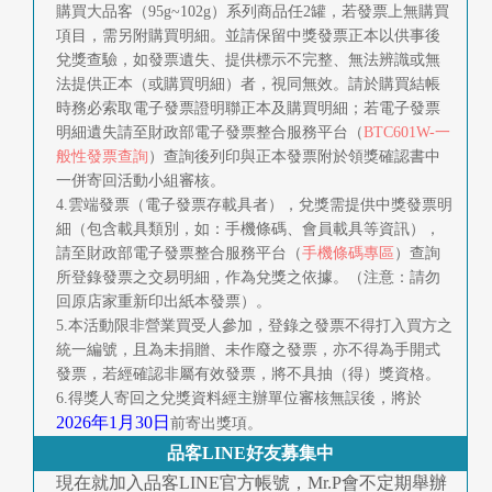
購買大品客（95g~102g）系列商品任2罐，若發票上無購買
項目，需另附購買明細。並請保留中獎發票正本以供事後
兌獎查驗，如發票遺失、提供標示不完整、無法辨識或無
法提供正本（或購買明細）者，視同無效。請於購買結帳
時務必索取電子發票證明聯正本及購買明細；若電子發票
明細遺失請至財政部電子發票整合服務平台（
BTC601W-一
般性發票查詢
）查詢後列印與正本發票附於領獎確認書中
一併寄回活動小組審核。
4.雲端發票（電子發票存載具者），兌獎需提供中獎發票明
細（包含載具類別，如：手機條碼、會員載具等資訊），
請至財政部電子發票整合服務平台（
手機條碼專區
）查詢
所登錄發票之交易明細，作為兌獎之依據。（注意：請勿
回原店家重新印出紙本發票）。
5.本活動限非營業買受人參加，登錄之發票不得打入買方之
統一編號，且為未捐贈、未作廢之發票，亦不得為手開式
發票，若經確認非屬有效發票，將不具抽（得）獎資格。
6.得獎人寄回之兌獎資料經主辦單位審核無誤後，將於
2026年1月30日
前寄出獎項。
品客LINE好友募集中
現在就加入品客LINE官方帳號，Mr.P會不定期舉辦