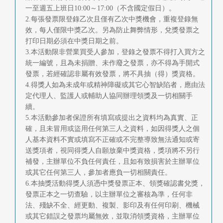
一至週五上班日10:00～17:00（不含國定假日）。
2.每張發票限登錄乙次且僅有乙次中獎機會，重複登錄無
效，每人僅限中獎乙次。另為防止舞弊情形，兌獎發票之
打印日期必須在中獎日期之前。
3.本活動限非營業買受人參加，登錄之發票不得打入買方之
統一編號，且為未捐贈、未作廢之發票，亦不得為手開式
發票，若經確認非屬有效發票，將不具抽（得）獎資格。
4.得獎人如為未成年或精神障礙或其它心智缺陷者，應由法
定代理人、監護人或輔助人協同辦理領獎及一切相關手
續。
5.本活動參加者保證所有填寫或提出之資料均為真實、正
確，且未冒用或盜用任何第三人之資料，如因得獎人之個
人基本資料不實或填寫不正確或不完整導致無法通知或寄
送獎項者，視同得獎人自願放棄中獎資格，獎項將不另行
補發，主辦單位不負任何責任，且如有致損害於主辦單位
或其它任何第三人，參加者應負一切相關責任。
6.本抽獎活動得獎人須憑中獎發票正本、領獎確認書兌獎，
發票正本之一切查驗，以主辦單位之審核為準，任何非
法、殘缺不全、經更動、複製、影印及有任何印刷、機械
或其它錯誤之發票均屬無效，並取消領獎資格，主辦單位