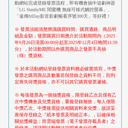
快
動網站完成登錄發票流程，即有機會抽中追劇神器
報
「LG StanbyME 閨蜜機 無線可移式觸控螢幕」、
「遠傳friDay影音影劇暢看序號300天」等好禮！
合
※ 發票須能清楚辨識購買時間、購買通路、商品明
作
細及金額，發票購買日期應介於活動期間內（2025
年9月26日清晨00:00分起至2025年12月4日晚間11:59
客
分），於活動期間以外購買商品之發票不具抽
戶
（得）獎資格。
聯
※ 於本活動網站登錄發票資料務必確實填寫，中獎
發票之購買商品及數量若與登錄之資料不符，則判
絡
定喪失得獎資格，亦不可以其它購買發票遞補。
我
※ 每張發票為一個抽獎資格，限登錄乙次且僅有乙
們
次中獎機會及兌獎資格，重複登錄無效，每人僅限
中獎乙次。中獎後需提供相關資料來兌獎，故請妥
返
善保存登錄之『紙本發票及明細正本』，以確保相
關兌獎權益；而雲端發票（電子發票存載具者）之
回
登錄者，請詳閱活動辦法說明來進行兌獎。