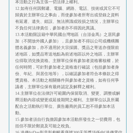
本活動之行為主張一切法律上權利。
12.如有任何因郵遞、電腦、網路、電話、技術或其它不可
歸責於主辦單位之事由，而使參加者所寄出或登錄之資料
有延遲、遺失、錯誤、無法辨識或毀損之情況，主辦單位
不負任何法律責任，參加者亦不得因此異議。
13.本活動限設籍中華民國台灣地區（台澎金馬）之居民參
加（不開放外國人參加），且參加者不得以公司或機構團
體名義參加，亦不適用於大宗採購。獎品之寄送亦僅限前
述地區，如獎品寄送地點為前述地區以外之地區，主辦單
位得取消兌換資格。主辦單位保有參加者資格審核權，於
任何時間，可針對參加者之資格進行確認（包括參加者身
份、年紀、與居住地等），以確認參加者符合本條款之得
獎資格。本活動之相關條件與參加者之資格，如有任何爭
議者，主辦單位保有最終認定及解釋之權利。
14.主辦單位在法律許可範圍内保留取消、變更、調整或解
釋活動內容或變更或延後期間之權利。主辦單位以及所屬
配合之活動執行單位、廣告廠商的員工恕不得參加本活
動。
15.參加者須自行負擔因參加本活動所發生之一切費用，包
括但不限於郵資及可能之稅負。
16.遠傳friDay影音影劇暢看序號300天等獎項係由[遠傳電信