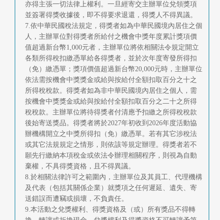
亦得主張一切法律上權利。一旦經寄交主辦單位兌領獎項
並簽署得獎收據後，即不得要求退還，得獎人不得異議。
7.依中華民國稅法規定，得獎者如為中華民國境內居住之個
人，主辦單位對得獎者所給付之機會中獎年度累計獎項價
值超過新台幣1,000元者，主辦單位將依相關法令規定開立
各類所得稅扣繳憑單給各得獎者，並於次年度寄發所得扣
（免）繳憑單；獎項價值超過新台幣20,000元時，主辦單位
依法需按機會中獎獎金或給與按給付全額扣取百分之十之
所得稅稅款。得獎者如為非中華民國境內居住之個人，需
按機會中獎獎金或給與按給付全額扣取百分之二十之所得
稅稅款。主辦單位將待得獎者付清應予扣繳之所得稅稅款
後始寄送獎品。得獎者將於2027年初收到2026年度活動協
辦機構開立之中獎所得扣（免）繳憑單。若有其它涉稅法
或其它法規規定之情形，則依該等規定辦理。得獎者若不
願先行繳納本項稅金或依法令辦理相關程序，則視為自動
棄權，不具得獎資格，且不得異議。
8.於相關法律許可之範圍內，主辦單位及其員工、代理機構
及代表（包括其關係企業）就獎項之任何遲延、遺失、寄
送錯誤而遭竊或損壞，不負責任。
9.本活動之兌獎權利、得獎資格及（或）所有獎品不得轉