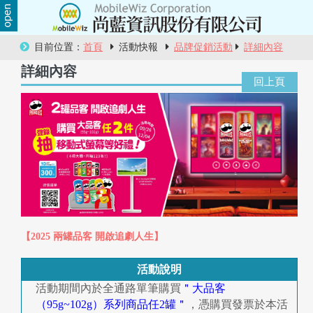
關
目前位置：
首頁
活動快報
品牌促銷活動
詳細內容
於
詳細內容
尚
藍
商
品
服
務
【2025 兩罐品客 開啟追劇人生】
活
活動說明
動
活動期間內於全通路單筆購買
＂大品客
（95g~102g）系列商品任2罐＂
，憑購買發票於本活