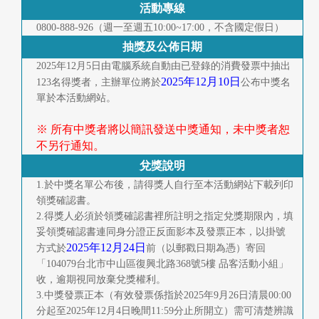
活動專線
0800-888-926（週一至週五10:00~17:00，不含國定假日）
抽獎及公佈日期
2025年12月5日由電腦系統自動由已登錄的消費發票中抽出
2025年12月10日
123名得獎者，主辦單位將於
公布中獎名
單於本活動網站。
※ 所有中獎者將以簡訊發送中獎通知，未中獎者恕
不另行通知。
兌獎說明
1.於中獎名單公布後，請得獎人自行至本活動網站下載列印
領獎確認書。
2.得獎人必須於領獎確認書裡所註明之指定兌獎期限內，填
妥領獎確認書連同身分證正反面影本及發票正本，以掛號
2025年12月24日
方式於
前（以郵戳日期為憑）寄回
「104079台北市中山區復興北路368號5樓 品客活動小組」
收，逾期視同放棄兌獎權利。
3.中獎發票正本（有效發票係指於2025年9月26日清晨00:00
分起至2025年12月4日晚間11:59分止所開立）需可清楚辨識