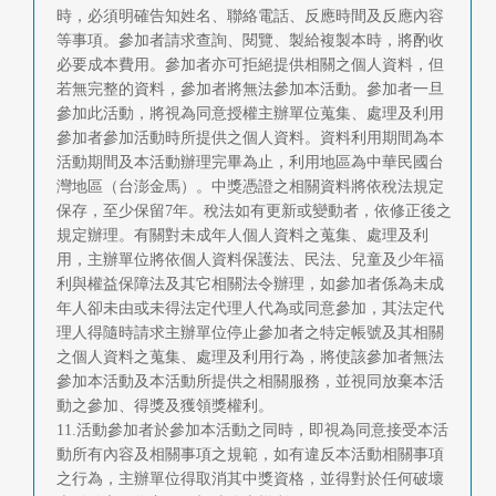
時，必須明確告知姓名、聯絡電話、反應時間及反應內容
等事項。參加者請求查詢、閱覽、製給複製本時，將酌收
必要成本費用。參加者亦可拒絕提供相關之個人資料，但
若無完整的資料，參加者將無法參加本活動。參加者一旦
參加此活動，將視為同意授權主辦單位蒐集、處理及利用
參加者參加活動時所提供之個人資料。資料利用期間為本
活動期間及本活動辦理完畢為止，利用地區為中華民國台
灣地區（台澎金馬）。中獎憑證之相關資料將依稅法規定
保存，至少保留7年。稅法如有更新或變動者，依修正後之
規定辦理。有關對未成年人個人資料之蒐集、處理及利
用，主辦單位將依個人資料保護法、民法、兒童及少年福
利與權益保障法及其它相關法令辦理，如參加者係為未成
年人卻未由或未得法定代理人代為或同意參加，其法定代
理人得隨時請求主辦單位停止參加者之特定帳號及其相關
之個人資料之蒐集、處理及利用行為，將使該參加者無法
參加本活動及本活動所提供之相關服務，並視同放棄本活
動之參加、得獎及獲領獎權利。
11.活動參加者於參加本活動之同時，即視為同意接受本活
動所有內容及相關事項之規範，如有違反本活動相關事項
之行為，主辦單位得取消其中獎資格，並得對於任何破壞