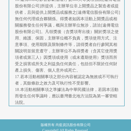
股份有限公司]所提供，主辦單位非上開獎品之製造者或提
供者，且與提供上開獎品或服務之[遠傳電信股份有限公司]
無任何代理或合夥關係。得獎者如因本活動上開獎品或相
關服務發生任何爭議，概與主辦單位無涉，請洽[遠傳電信
股份有限公司]。凡領獎後（含獎項寄出後）關於獎項之使
用、維護、保固，主辦單位概不負責，獎項使用方式、注
意事項、使用期限及限制條件等，請得獎者自行參閱其相
關說明並留意遵守，主辦單位不為得獎者（含其它使用獎
項者或第三人）因獎項或使用（或未遵期使用）獎項而所
受之損害或所失之利益負任何責任，包括但不限於任何財
產上損失、傷害、個人意外或死亡。
17.若本活動相關事項之部分內容被認定為無效或不可執行
者，其餘條款之效力及可執行性不受影響。
18.本活動相關事項之準據法為中華民國法律，若因本活動
而發生任何爭議時，應以臺灣臺北地方法院為第一審管轄
法院。
版權所有 尚藍資訊股份有限公司
Copyright© All Rights Reserved.