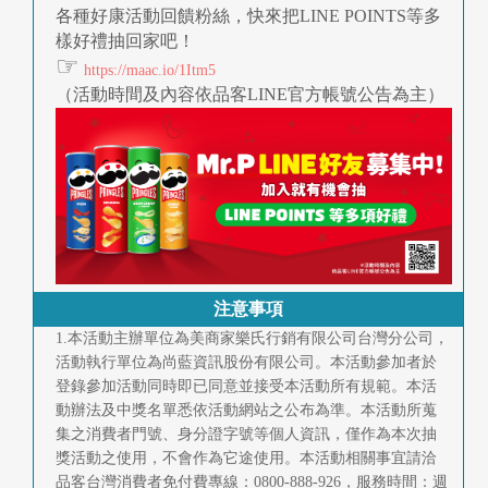
各種好康活動回饋粉絲，快來把LINE POINTS等多
樣好禮抽回家吧！
☞
https://maac.io/1Itm5
（活動時間及內容依品客LINE官方帳號公告為主）
注意事項
1.本活動主辦單位為美商家樂氏行銷有限公司台灣分公司，
活動執行單位為尚藍資訊股份有限公司。本活動參加者於
登錄參加活動同時即已同意並接受本活動所有規範。本活
動辦法及中獎名單悉依活動網站之公布為準。本活動所蒐
集之消費者門號、身分證字號等個人資訊，僅作為本次抽
獎活動之使用，不會作為它途使用。本活動相關事宜請洽
品客台灣消費者免付費專線：0800-888-926，服務時間：週