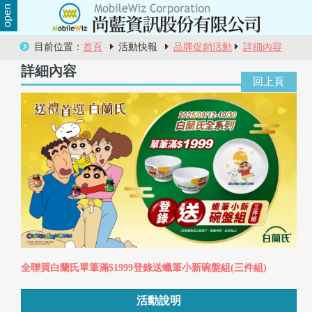
關
目前位置：
首頁
活動快報
品牌促銷活動
詳細內容
於
詳細內容
尚
藍
商
品
服
務
活
全聯買白蘭氏單筆滿$1999登錄送蠟筆小新碗盤組(三件組)
動
活動說明