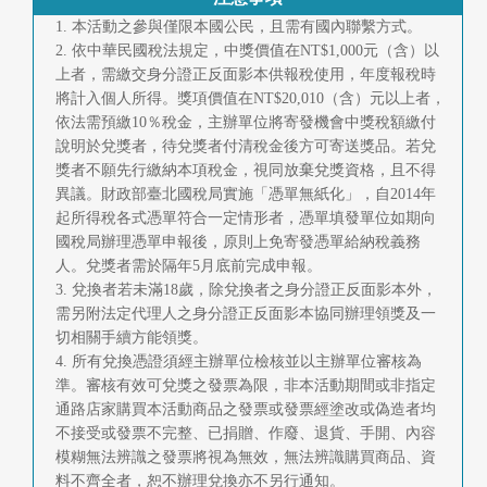
1. 本活動之參與僅限本國公民，且需有國內聯繫方式。
2. 依中華民國稅法規定，中獎價值在NT$1,000元（含）以
上者，需繳交身分證正反面影本供報稅使用，年度報稅時
將計入個人所得。獎項價值在NT$20,010（含）元以上者，
依法需預繳10％稅金，主辦單位將寄發機會中獎稅額繳付
說明於兌獎者，待兌獎者付清稅金後方可寄送獎品。若兌
獎者不願先行繳納本項稅金，視同放棄兌獎資格，且不得
異議。財政部臺北國稅局實施「憑單無紙化」，自2014年
起所得稅各式憑單符合一定情形者，憑單填發單位如期向
國稅局辦理憑單申報後，原則上免寄發憑單給納稅義務
人。兌獎者需於隔年5月底前完成申報。
3. 兌換者若未滿18歲，除兌換者之身分證正反面影本外，
需另附法定代理人之身分證正反面影本協同辦理領獎及一
切相關手續方能領獎。
4. 所有兌換憑證須經主辦單位檢核並以主辦單位審核為
準。審核有效可兌獎之發票為限，非本活動期間或非指定
通路店家購買本活動商品之發票或發票經塗改或偽造者均
不接受或發票不完整、已捐贈、作廢、退貨、手開、內容
模糊無法辨識之發票將視為無效，無法辨識購買商品、資
料不齊全者，恕不辦理兌換亦不另行通知。