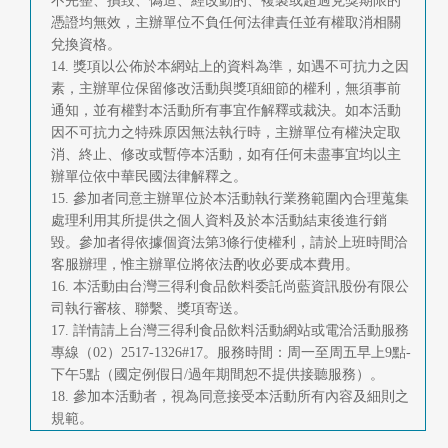
不完整、損毀、偽造、經改動的、複製或超過兌獎期限的
憑證均無效，主辦單位不負任何法律責任並有權取消相關
兌換資格。
14. 獎項以公佈於本網站上的資料為準，如遇不可抗力之因
素，主辦單位保留修改活動與獎項細節的權利，無須事前
通知，並有權對本活動所有事宜作解釋或裁決。如本活動
因不可抗力之特殊原因無法執行時，主辦單位有權決定取
消、終止、修改或暫停本活動，如有任何未盡事宜均以主
辦單位依中華民國法律解釋之。
15. 參加者同意主辦單位於本活動執行業務範圍內合理蒐集
處理利用其所提供之個人資料及於本活動結束後進行銷
毀。參加者得依據個資法第3條行使權利，請於上班時間洽
客服辦理，惟主辦單位將依法酌收必要成本費用。
16. 本活動由台灣三得利食品飲料委託尚藍資訊股份有限公
司執行審核、聯繫、獎項寄送。
17. 詳情請上台灣三得利食品飲料活動網站或電洽活動服務
專線（02）2517-1326#17。服務時間：周一至周五早上9點-
下午5點（國定例假日/過年期間恕不提供接聽服務）。
18. 參加本活動者，視為同意接受本活動所有內容及細則之
規範。