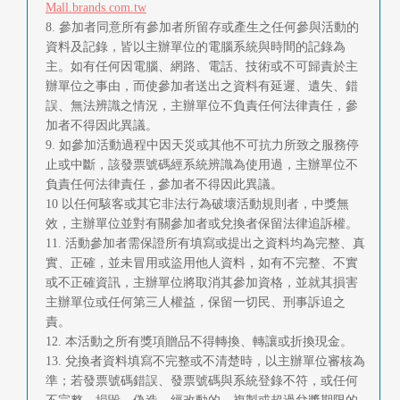
Mall.brands.com.tw
8. 參加者同意所有參加者所留存或產生之任何參與活動的
資料及記錄，皆以主辦單位的電腦系統與時間的記錄為
主。如有任何因電腦、網路、電話、技術或不可歸責於主
辦單位之事由，而使參加者送出之資料有延遲、遺失、錯
誤、無法辨識之情況，主辦單位不負責任何法律責任，參
加者不得因此異議。
9. 如參加活動過程中因天災或其他不可抗力所致之服務停
止或中斷，該發票號碼經系統辨識為使用過，主辦單位不
負責任何法律責任，參加者不得因此異議。
10 以任何駭客或其它非法行為破壞活動規則者，中獎無
效，主辦單位並對有關參加者或兌換者保留法律追訴權。
11. 活動參加者需保證所有填寫或提出之資料均為完整、真
實、正確，並未冒用或盜用他人資料，如有不完整、不實
或不正確資訊，主辦單位將取消其參加資格，並就其損害
主辦單位或任何第三人權益，保留一切民、刑事訴追之
責。
12. 本活動之所有獎項贈品不得轉換、轉讓或折換現金。
13. 兌換者資料填寫不完整或不清楚時，以主辦單位審核為
準；若發票號碼錯誤、發票號碼與系統登錄不符，或任何