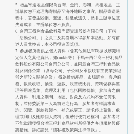
5. 贈品寄送地區僅限為台灣、金門、澎湖、馬祖地區，主
辦單位恕不處理郵寄贈品至海外地區之事宜。贈品寄送過
程中，若發生毀損、遲遞、錯遞或遺失，然非主辦單位疏
失造成者，主辦單位恕不負責。
6. 台灣三得利食品飲料及尚藍資訊股份有限公司（下稱
「活動公司」）之員工及其眷屬不得參加本活動。如有前
述人員兌換者，本公司得追回獎項。
7. 參加者所提供之個人資料（含其他無法單獨據以辨識特
定個人之其他資訊，如cookie等）予馬來西亞商三得利食品
飲料股份有限公司台灣分公司，並同意台灣三得利食品飲
料及關係企業 （含母公司、子公司及承接現有主要業務經
營之新設立關係企業） 得為推銷產品、市場調查、客戶服
務、帳款收取、抽獎、遊戲、競賽或比賽、資料儲存與整
理等用途蒐集、處理及利用（包括國際傳輸）參加者之個
人資料，利用之期間、地區、對象及方式均不受任何限
制，並得委託第三人為前述之行為。參加者有權請求查
詢、閱覽、製給複製本、補充或更正、請求停止蒐集、處
理或利用及刪除個人資料，但若行使前述權利，參加者將
不能繼續獲得台灣三得利食品飲料所提供之各項服務與優
惠措施。詳細請見『隱私權政策與法律條款』。