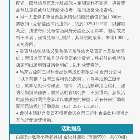
配送。因登錄發票及地址或個人相關資料不完整，導致獎
首
品無法運送或無法聯絡兌換者，視同放棄兌換資格。
頁
● 同一人登錄多筆發票並累積兌領贈品價值超過1,000元，
將收到 <兌領信函簡訊通知>，須於2025/11/15前（以郵戳
為憑）掛號寄回兌領信函與身分證正反面影本。逾期或資
料不全者，僅得兌領2組贈品，其餘視同放棄。未達1,000元
者免寄回。
● 發票登錄後請務必妥善保管所登錄之發票正本及購物明
細；習慣以電子載具儲存發票的消費者，務必於結帳時請
店家印出證明聯及購物明細，以利兌獎查證。
● 馬來西亞商三得利食品飲料股份有限公司 台灣分公司
（以下簡稱「台灣三得利食品飲料」）為本活動主辦單
位，就本活動保有修正、暫停、終止活動辦法之權利，如
遇活動辦法修改，將於活動官網公告，不另通知。參與活
動請務必詳閱注意事項以維護您的權益，若有任何活動相
關問題請撥打活動專線（02）2517-1326#17。
● 參與本活動之發票不得再參與台灣三得利食品飲料舉辦之
其他行銷贈獎活動。
活動贈品
白蘭氏×蠟筆小新餐具組 金秋月圓款 (市價$500，共600組)