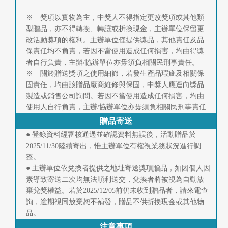
※ 獎項以實物為主，中獎人不得指定更改獎項或其他類
型贈品，亦不得轉換、轉讓或折換現金，主辦單位保留更
改活動獎項的權利。主辦單位僅提供獎品，其他責任及品
保責任均不負責，若因不當使用造成任何損害，均由得獎
者自行負責，主辦/協辦單位亦毋須負相關民刑事責任。
※ 關於贈送獎項之使用細節，若發生產品瑕疵及相關保
固責任，均由該贈品廠商維修與保固，中獎人應逕向獎品
製造或銷售公司詢問。若因不當使用造成任何損害，均由
使用人自行負責，主辦/協辦單位亦毋須負相關民刑事責任
贈品寄送
● 登錄資料經審核通過並確認資料無誤後，活動贈品於
2025/11/30陸續寄出，惟主辦單位有權視業務狀況進行調
整。
● 主辦單位依兌換者提供之地址寄送獎項贈品，如因個人因
素導致寄送二次均無法順利送交，兌換者將被視為自動放
棄兌獎權益。若於2025/12/05前仍未收到贈品者，請來電查
詢，逾期視同放棄恕不補發，贈品不供折換現金或其他物
品。
注意事項