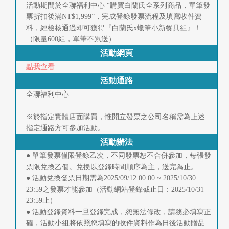
快
活動期間於全聯福利中心 “購買白蘭氏全系列商品，單筆發
報
票折扣後滿NT$1,999”，完成登錄發票流程及填寫收件資
料，經檢核通過即可獲得『白蘭氏x蠟筆小新餐具組』！
（限量600組，單筆不累送）
合
活動網頁
作
點我查看
客
活動通路
全聯福利中心
戶
※於指定實體店面購買，惟開立發票之公司名稱需為上述
聯
指定通路方可參加活動。
絡
活動辦法
● 單筆發票僅限登錄乙次，不同發票恕不合併參加，每張發
我
票限兌換乙個。兌換以登錄時間順序為主，送完為止。
們
● 活動兌換發票日期需為2025/09/12 00:00 ~ 2025/10/30
23:59之發票才能參加（活動網站登錄截止日：2025/10/31
23:59止）
返
● 活動登錄資料一旦登錄完成，恕無法修改，請務必填寫正
回
確，活動小組將依照您填寫的收件資料作為日後活動贈品