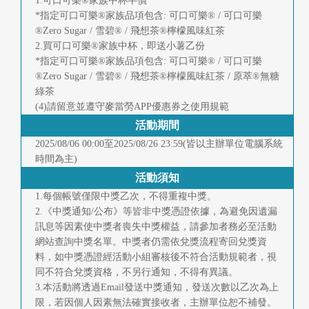
1.可口可樂®家族中杯半價
首
*指定可口可樂®家族品項包含: 可口可樂® / 可口可樂
®Zero Sugar / 雪碧® / 飛想茶®檸檬風味紅茶
頁
2.買可口可樂®家族中杯，即送小薯乙份
*指定可口可樂®家族品項包含: 可口可樂® / 可口可樂
®Zero Sugar / 雪碧® / 飛想茶®檸檬風味紅茶 / 原萃®無糖
綠茶
(4)請留意並遵守麥當勞APP優惠券之使用規範
活動期間
2025/08/06 00:00至2025/08/26 23:59(皆以主辦單位電腦系統
時間為主)
活動須知
1.每個帳號僅限中獎乙次，不得重複中獎。
2.《中獎通知/公布》等皆非中獎憑證依據，為避免因遺漏
訊息等因素使中獎者喪失中獎權益，請參加者務必至活動
網站查詢中獎名單。中獎者仍需依兌獎流程寄回兌獎資
料，如中獎憑證經活動小組審核後不符合活動規範者，視
同不符合兌獎資格，不另行通知，不得有異議。
3.本活動將透過Email發送中獎通知，發送次數以乙次為上
限，若因個人因素無法確實接收者，主辦單位恕不補發。