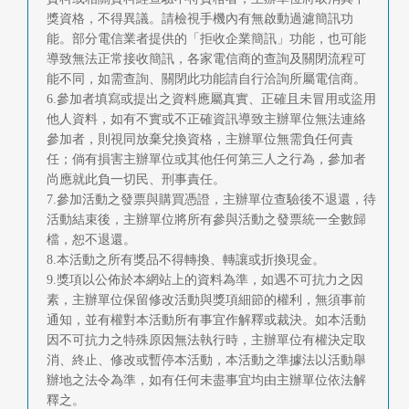
獎資格，不得異議。請檢視手機內有無啟動過濾簡訊功
能。部分電信業者提供的「拒收企業簡訊」功能，也可能
導致無法正常接收簡訊，各家電信商的查詢及關閉流程可
能不同，如需查詢、關閉此功能請自行洽詢所屬電信商。
6.參加者填寫或提出之資料應屬真實、正確且未冒用或盜用
他人資料，如有不實或不正確資訊導致主辦單位無法連絡
參加者，則視同放棄兌換資格，主辦單位無需負任何責
任；倘有損害主辦單位或其他任何第三人之行為，參加者
尚應就此負一切民、刑事責任。
7.參加活動之發票與購買憑證，主辦單位查驗後不退還，待
活動結束後，主辦單位將所有參與活動之發票統一全數歸
檔，恕不退還。
8.本活動之所有獎品不得轉換、轉讓或折換現金。
9.獎項以公佈於本網站上的資料為準，如遇不可抗力之因
素，主辦單位保留修改活動與獎項細節的權利，無須事前
通知，並有權對本活動所有事宜作解釋或裁決。如本活動
因不可抗力之特殊原因無法執行時，主辦單位有權決定取
消、終止、修改或暫停本活動，本活動之準據法以活動舉
辦地之法令為準，如有任何未盡事宜均由主辦單位依法解
釋之。