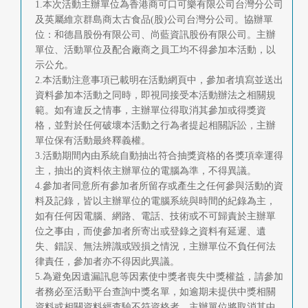
1.本次活動主辦單位為香港商可口可樂有限公司台灣分公司
及英屬維京群島商太古食品(股)公司台灣分公司。協辦單
位：和德昌股份有限公司、尚藍資訊股份有限公司。主辦
單位、活動單位及配合廠商之員工均不得參加本活動，以
示公允。
2.本活動注意事項已載明在活動網頁中，參加者填寫並送出
資料參加本活動之同時，即視同接受本活動辦法之相關規
範。如有違反之情事，主辦單位得取消其參加或得獎資
格，並對於任何破壞本活動之行為者提起相關訴訟，主辦
單位保有活動最終釋義權。
3.活動期間內由系統自動抽出符合抽獎資格的各獎項幸運得
主，抽出的資料依主辦單位的電腦為準，不得異議。
4.參加者同意所有參加者所留存或產生之任何參與活動的資
料及記錄，皆以主辦單位的電腦系統與時間的紀錄為主，
如有任何因電腦、網路、電話、技術或不可歸責於主辦單
位之事由，而使參加者所寄出或登錄之資料有延遲、遺
失、錯誤、無法辨識或毀損之情況，主辦單位不負任何法
律責任，參加者亦不得因此異議。
5.為避免因遺漏訊息等因素使中獎者喪失中獎權益，請參加
者務必至活動平台查詢中獎名單，如逾期未提供中獎相關
資料或相關資料經查驗不符資格者，主辦單位將取消其中