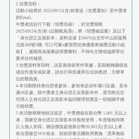
2.兌獎流程：
活動小組將於 2025/09/12(含)前發送《兌獎通知》至中獎者
的Email。
中獎者請自行下載《領獎信函》，於兌獎期限
2025/09/24(含)前 (以郵戳為憑)，將《領獎確認書》及以下
「身分證正反面影本」資料送達【10476台北市中山區復興
北路368號5樓- 可口可樂x麥當勞兌換優惠券抽獎活動小組
收】，逾期視為拋棄該得獎權利，不得向主辦或協辦單位
要求任何補償。
3.兌獎資料寄回時，請妥善保留寄件單據，若因郵務關係造
成信件遺失或延遲，請自行與投遞單位洽詢查證，主辦單
位恕難負責。
4.本活動限持身分證者參加，參加者必須年滿13足歲。若未
滿18足歲，除中獎者之身分證正反面影本外，需另附法定
代理人之身分證正反面影本協同辦理領獎及一切相關手續
方能領獎。
5.依活動舉辦地稅法規定，中獎價值在新台幣 1,001 元以上
者，需繳交身分證正反面影本供報稅使用，年度報稅時將
計入個人所得。贈品價值超過新台幣20,001元(含)以上者，
依法需繳交10％稅金。財政部臺北國稅局實施「憑單無紙