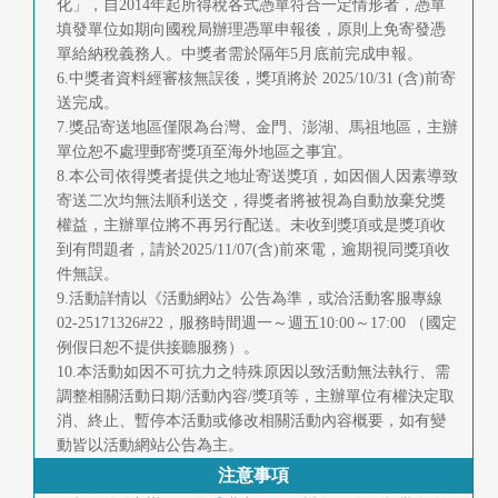
化」，自2014年起所得稅各式憑單符合一定情形者，憑單
填發單位如期向國稅局辦理憑單申報後，原則上免寄發憑
單給納稅義務人。中獎者需於隔年5月底前完成申報。
6.中獎者資料經審核無誤後，獎項將於 2025/10/31 (含)前寄
送完成。
7.獎品寄送地區僅限為台灣、金門、澎湖、馬祖地區，主辦
單位恕不處理郵寄獎項至海外地區之事宜。
8.本公司依得獎者提供之地址寄送獎項，如因個人因素導致
寄送二次均無法順利送交，得獎者將被視為自動放棄兌獎
權益，主辦單位將不再另行配送。未收到獎項或是獎項收
到有問題者，請於2025/11/07(含)前來電，逾期視同獎項收
件無誤。
9.活動詳情以《活動網站》公告為準，或洽活動客服專線
02-25171326#22，服務時間週一～週五10:00～17:00 （國定
例假日恕不提供接聽服務）。
10.本活動如因不可抗力之特殊原因以致活動無法執行、需
調整相關活動日期/活動內容/獎項等，主辦單位有權決定取
消、終止、暫停本活動或修改相關活動內容概要，如有變
動皆以活動網站公告為主。
注意事項