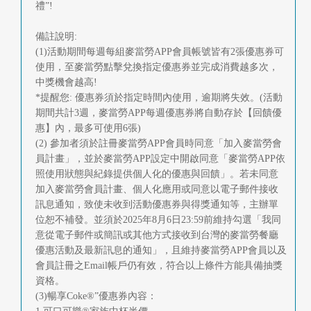
快
禮”!
報
備註說明:
(1)活動期間每週每組麥當勞APP會員帳號皆有2張優惠券可
合
使用，至麥當勞點擊兌換指定優惠券並完成消費越多次，
作
中獎機會越高!
*提醒您: 優惠券須於指定時間內使用，逾期將失效。(活動
客
期間共計3週，麥當勞APP每週優惠券將自動存於【回饋優
惠】內，最多可使用6張)
戶
(2) 參加者須於註冊麥當勞APP會員時同意「加入麥當勞會
員計畫」，並於麥當勞APP設定中開啟同意「麥當勞APP依
聯
照使用狀態與紀錄提供個人化的優惠與回饋」。若未同意
加入麥當勞會員計畫、個人化應用或同意以電子郵件接收
絡
訊息通知，致使未收到活動優惠券與得獎通知等，主辦單
我
位恕不補發。並須於2025年8月6日23:59前維持勾選「我同
意從電子郵件或簡訊或其他方式接收到台灣的麥當勞餐廳
們
優惠活動及最新訊息的通知」，且維持麥當勞APP會員以及
會員註冊之Email帳戶仍有效，符合以上條件方能具備抽獎
返
資格。
(3)暢享Coke®”優惠券內容：
回