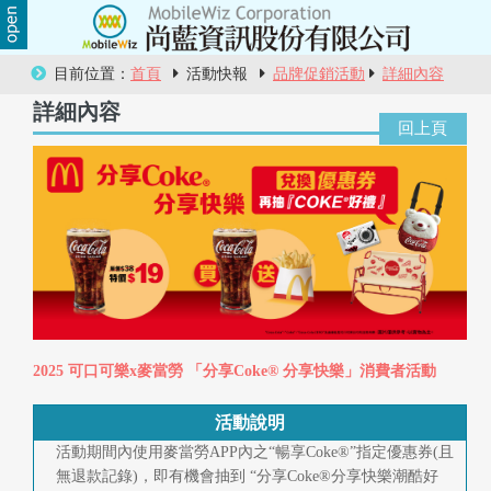
關
目前位置：
首頁
活動快報
品牌促銷活動
詳細內容
於
詳細內容
尚
藍
商
品
服
務
2025 可口可樂x麥當勞 「分享Coke® 分享快樂」消費者活動
活
活動說明
動
活動期間內使用麥當勞APP內之“暢享Coke®”指定優惠券(且
無退款記錄)，即有機會抽到 “分享Coke®分享快樂潮酷好